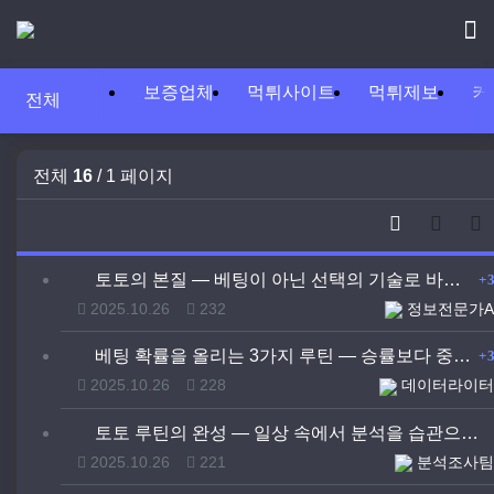
기
보증업체
먹튀사이트
먹튀제보
커
메뉴
전체
전체
16
/ 1 페이지
RSS
게시물
게
토토의 본질 — 베팅이 아닌 선택의 기술로 바라보다
3
등록일
조회
등록자
2025.10.26
232
정보전문가A
베팅 확률을 올리는 3가지 루틴 — 승률보다 중요한 ‘…
3
등록일
조회
등록자
2025.10.26
228
데이터라이터
토토 루틴의 완성 — 일상 속에서 분석을 습관으로 만드…
등록일
조회
등록자
2025.10.26
221
분석조사팀