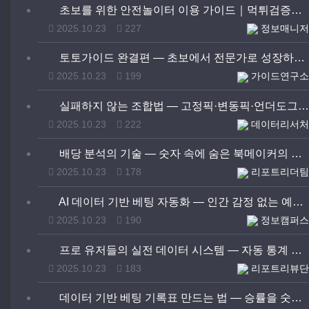
초보를 위한 안전놀이터 이용 가이드｜먹튀검증으로 토토사…
등록일
조회
등록자
2025.10.23
227
정보매니저
토토가이드 완결편 — 초보에서 전문가로 성장하는 루틴의…
등록일
조회
등록자
2025.10.23
199
가이드연구소
실패하지 않는 조합법 — 고정픽·변동픽·언더도그 조합의…
등록일
조회
등록자
2025.10.23
222
데이터리서처
배당 분석의 기술 — 숫자 속에 숨은 북메이커의 의도 …
등록일
조회
등록자
2025.10.23
178
리포트리더팀
AI 데이터 기반 베팅 자동화 — 인간 감정 없는 예측…
등록일
조회
등록자
2025.10.23
190
정보캠퍼스
프로 유저들의 실전 데이터 시스템 — 자동 통계 시트 …
등록일
조회
등록자
2025.10.23
183
리포트리뷰단
데이터 기반 베팅 기록표 만드는 법 — 승률을 숫자로 …