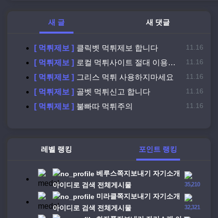
새 글
새 댓글
등록일
11.16
[ 먹튀제보 ]
클릭벳 먹튀제보 합니다
등록일
11.16
[ 먹튀제보 ]
로컬 먹튀사이트 절대 이용하면 안되는곳
등록일
11.16
[ 먹튀제보 ]
그리스 먹튀 사용하지마세요
등록일
11.16
[ 먹튀제보 ]
골벳 먹튀신고 합니다
등록일
11.16
[ 먹튀제보 ]
불빠따 먹튀주의
레벨 랭킹
포인트 랭킹
베루스
쪽지보내기
자기소개
35,210
아이디로 검색
전체게시물
미라클
쪽지보내기
자기소개
32,321
아이디로 검색
전체게시물