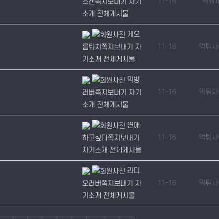
등록일
11-16
먹튀
스캔
쪽지보내기
자기
소개
전체게시물
등록자
게으
등록일
11-16
먹튀사
름퇴치
쪽지보내기
자
기소개
전체게시물
등록자
먹방
등록일
11-16
먹튀사
러버
쪽지보내기
자기
소개
전체게시물
등록자
연애
등록일
11-16
먹튀사
하고싶다
쪽지보내기
자기소개
전체게시물
등록자
라디
등록일
11-16
먹튀사
오러버
쪽지보내기
자
기소개
전체게시물