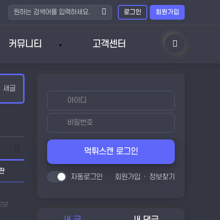
로그인
회원가입
커뮤니티
고객센터
사이드바
새글
필수
아이디
필수
비밀번호
먹튀스캔 로그인
새글 검색
판
자동로그인
회원가입
정보찾기
·
제보