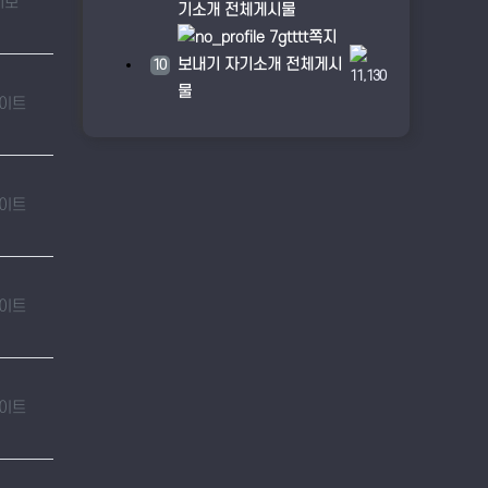
제보
기소개
전체게시물
7gtttt
쪽지
보내기
자기소개
전체게시
10
11,130
물
이트
이트
이트
이트