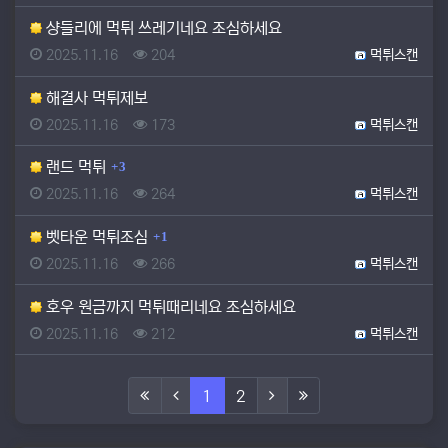
샹들리에 먹튀 쓰레기네요 조심하세요
등록일
조회
등록자
2025.11.16
204
먹튀스캔
해결사 먹튀제보
등록일
조회
등록자
2025.11.16
173
먹튀스캔
댓글
랜드 먹튀
3
등록일
조회
등록자
2025.11.16
264
먹튀스캔
댓글
벳타운 먹튀조심
1
등록일
조회
등록자
2025.11.16
266
먹튀스캔
호우 원금까지 먹튀때리네요 조심하세요
등록일
조회
등록자
2025.11.16
212
먹튀스캔
(current)
(last)
1
2