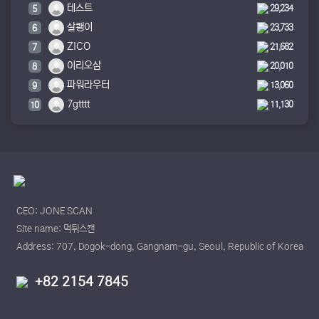
테스트
29,234
5
살쾡이
23,733
6
ZICO
21,682
7
이리오삼
20,010
8
파워라우터
13,060
9
7gtttt
11,130
10
CEO: JONE SCAN
Site name: 먹튀스캔
Address: 707, Dogok-dong, Gangnam-gu, Seoul, Republic of Korea
+82 2154 7845