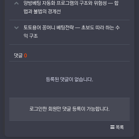
양방베팅 자동화 프로그램의 구조와 위험성 — 합
법과 불법의 경계선
토토용어 꽁머니 베팅전략 — 초보도 따라 하는 수
익 구조
댓글
0
등록된 댓글이 없습니다.
로그인한 회원만 댓글 등록이 가능합니다.
목록