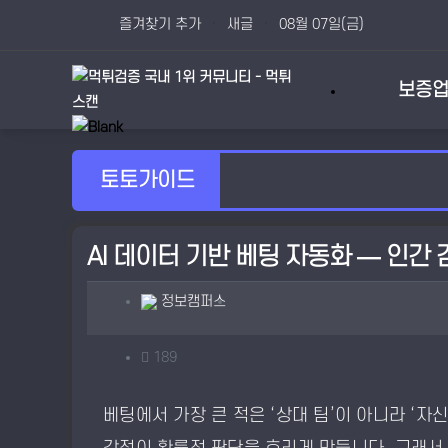
상단 네비
즐겨찾기 추가
새글
08월 07일(금)
메인 메뉴
보증
토토가이드
AI 데이터 기반 베팅 자동화 — 인간
작성자 정보
작성
정보캠퍼스
컨텐츠 정보
조회
189
본문
베팅에서 가장 큰 적은 ‘상대 팀’이 아니라 ‘자