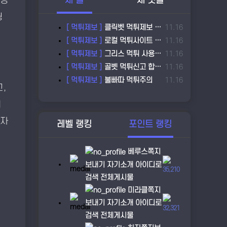
감정
새 글
새 댓글
팅
등록일
[ 먹튀제보 ]
클릭벳 먹튀제보 합니다
11.16
등록일
[ 먹튀제보 ]
로컬 먹튀사이트 절대 이용하면 안되는곳
11.16
등록일
[ 먹튀제보 ]
그리스 먹튀 사용하지마세요
11.16
등록일
[ 먹튀제보 ]
골벳 먹튀신고 합니다
11.16
등록일
[ 먹튀제보 ]
불빠따 먹튀주의
11.16
,
게
 자
레벨 랭킹
포인트 랭킹
베루스
쪽지
보내기
자기소개
아이디로
35,210
검색
전체게시물
미라클
쪽지
보내기
자기소개
아이디로
32,321
검색
전체게시물