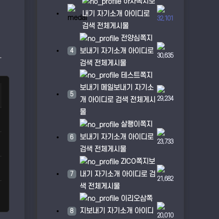
하자
쪽지보
내기
자기소개
아이디로
32,101
검색
전체게시물
전양심
쪽지
보내기
자기소개
아이디로
4
.
30,635
검색
전체게시물
테스트
쪽지
보내기
메일보내기
자기소
5
29,234
개
아이디로 검색
전체게시
물
살쾡이
쪽지
보내기
자기소개
아이디로
6
23,733
검색
전체게시물
ZICO
쪽지보
내기
자기소개
아이디로 검
7
21,682
색
전체게시물
이리오삼
쪽
지보내기
자기소개
아이디
8
20,010