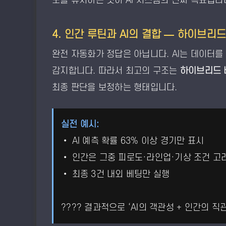
도를 유지하는 것이 AI 시스템의 진짜 목표입니
4. 인간 루틴과 AI의 결합 — 하이브리
완전 자동화가 정답은 아닙니다. AI는 데이터를 
감지합니다. 따라서 최고의 구조는
하이브리드 
최종 판단을 보정하는 형태입니다.
실전 예시:
• AI 예측 확률 63% 이상 경기만 표시
• 인간은 그중 피로도·라인업·기상 조건 고
• 최종 3건 내외 베팅만 실행
???? 결과적으로 ‘AI의 객관성 + 인간의 