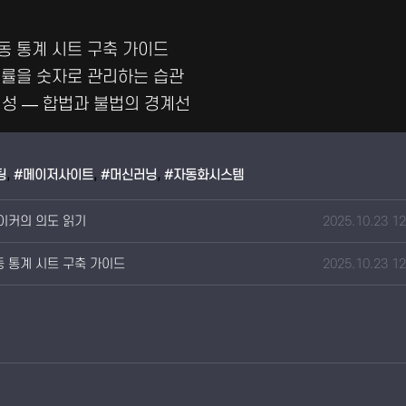
동 통계 시트 구축 가이드
승률을 숫자로 관리하는 습관
성 — 합법과 불법의 경계선
팅
,
#메이저사이트
,
#머신러닝
,
#자동화시스템
작성일
메이커의 의도 읽기
2025.10.23 12
작성일
동 통계 시트 구축 가이드
2025.10.23 12