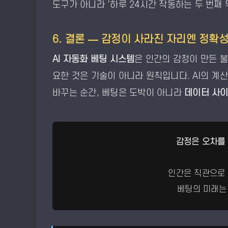
도구가 아니라 ‘하루 24시간 작동하는 두 번째 
6. 결론 — 감정이 사라진 자리엔 정확
AI 자동화 베팅 시스템
은 인간의 감정이 만든 
요한 것은 기술이 아니라 원칙입니다. AI의 계산
바꾸는 순간, 베팅은 도박이 아니라
데이터 사
감정은 오차를 
인간은 직관으로 
베팅의 미래는 