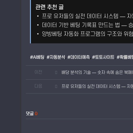
관련 추천 글
•
프로 유저들의 실전 데이터 시스템 — 자
•
데이터 기반 베팅 기록표 만드는 법 — 
•
양방베팅 자동화 프로그램의 구조와 위험
태그
#AI베팅
,
#자동분석
,
#데이터예측
,
#토토사이트
,
#확률베
관련자료
이전
배당 분석의 기술 — 숫자 속에 숨은 북
다음
프로 유저들의 실전 데이터 시스템 — 자
댓글
0