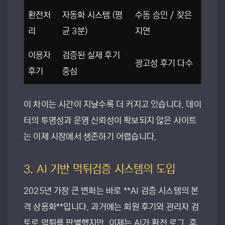
환전처
자동화 시스템 (평
수동 승인 / 잦은
리
균 3분)
지연
이용자
검증된 실제 후기
광고성 후기 다수
후기
중심
이 차이는 시간이 지날수록 더 커지고 있습니다. 데이
터의 투명성과 운영 신뢰성이 확보되지 않은 사이트
는 이제 시장에서 생존하기 어렵습니다.
3. AI 기반 먹튀검증 시스템의 도입
2025년 가장 큰 변화는 바로 **AI 검증 시스템의 본
격 상용화**입니다. 과거에는 회원 후기와 관리자 검
토로 먹튀를 판별했지만, 이제는 AI가 환전 로그, 후