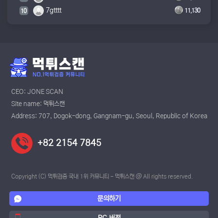
7gtttt
11,130
10
CEO: JONE SCAN
Site name: 먹튀스캔
Address: 707, Dogok-dong, Gangnam-gu, Seoul, Republic of Korea
+82 2154 7845
Copyright (C) 먹튀검증 국내 1위 커뮤니티 - 먹튀스캔 @ All rights reserved.
문의하기
PC
버전