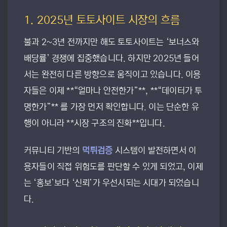
1. 2025년 토토사이트 시장의 흐름
불과 2~3년 전까지만 해도 토토사이트는 ‘보너스와
배당률’ 경쟁에 집중했습니다. 하지만 2025년 들어
서는 완전히 다른 방향으로 움직이고 있습니다. 이용
자들은 이제 **“얼마나 안전한가”**, **“데이터가 투
명한가”** 를 가장 먼저 확인합니다. 이는 단순한 유
행이 아니라 **시장 구조의 진화**입니다.
커뮤니티 기반의
먹튀검증
시스템이 발전하면서 이
용자들이 직접 위험도를 판단할 수 있게 되었고, 이제
는 ‘홍보’보다 ‘신뢰’가 우선시되는 시대가 되었습니
다.