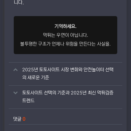
니다.
기억하세요.
먹튀는 우연이 아닙니다.
불투명한 구조가 언제나 위험을 만든다는 사실을.
관련자료
2025년 토토사이트 시장 변화와 안전놀이터 선택
의 새로운 기준
토토사이트 선택의 기준과 2025년 최신 먹튀검증
트렌드
댓글
0