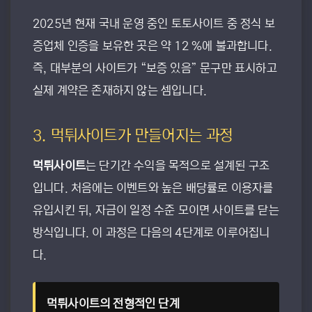
2025년 현재 국내 운영 중인 토토사이트 중 정식 보
증업체 인증을 보유한 곳은 약 12 %에 불과합니다.
즉, 대부분의 사이트가 “보증 있음” 문구만 표시하고
실제 계약은 존재하지 않는 셈입니다.
3. 먹튀사이트가 만들어지는 과정
먹튀사이트
는 단기간 수익을 목적으로 설계된 구조
입니다. 처음에는 이벤트와 높은 배당률로 이용자를
유입시킨 뒤, 자금이 일정 수준 모이면 사이트를 닫는
방식입니다. 이 과정은 다음의 4단계로 이루어집니
다.
먹튀사이트의 전형적인 단계