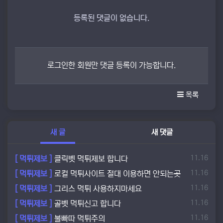
등록된 댓글이 없습니다.
로그인한 회원만 댓글 등록이 가능합니다.
목록
새 글
새 댓글
등록일
11.16
[ 먹튀제보 ]
클릭벳 먹튀제보 합니다
등록일
11.16
[ 먹튀제보 ]
로컬 먹튀사이트 절대 이용하면 안되는곳
등록일
11.16
[ 먹튀제보 ]
그리스 먹튀 사용하지마세요
등록일
11.16
[ 먹튀제보 ]
골벳 먹튀신고 합니다
등록일
11.16
[ 먹튀제보 ]
불빠따 먹튀주의