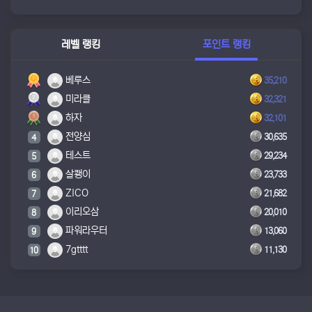
레벨 랭킹
포인트 랭킹
베루스
35,210
미라클
32,321
하자
32,101
전양심
30,635
4
테스트
29,234
5
살쾡이
23,733
6
ZICO
21,682
7
이리오삼
20,010
8
파워라우터
13,060
9
7gtttt
11,130
10