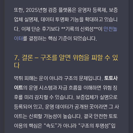
또한, 2025년형 검증 플랫폼은 운영자 등록제, 보증
업체 실명제, 데이터 투명화 기능을 확대하고 있습니
다. 이제 단순 후기보다 **기록의 신뢰성**이
안전놀
이터
를 결정하는 핵심 기준이 되었습니다.
7. 결론 – 구조를 알면 위험을 피할 수 있
다
먹튀 피해는 운이 아니라 구조의 문제입니다.
토토사
이트
의 운영 시스템과 자금 흐름을 이해하면 위험 징
후를 미리 감지할 수 있습니다. 보증업체가 실명으로
등록되어 있고, 운영 데이터가 공개된 곳이라면 그 사
이트는 신뢰할 가능성이 높습니다. 결국 안전한 토토
이용의 핵심은 “속도”가 아니라 “구조의 투명성”입