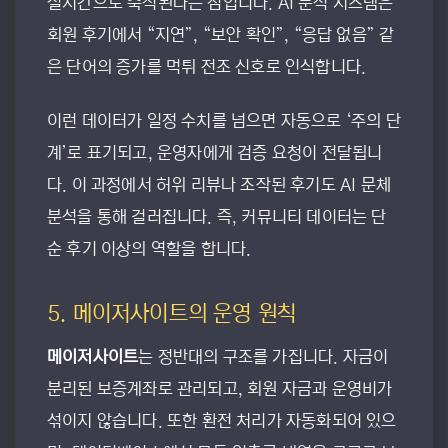
실시간으로 축적된다는 점입니다. AI 분석 시스템은
회원 후기에서 “지연”, “보안 확인”, “응답 없음” 같
은 단어의 증가를 먹튀 전조 신호로 인식합니다.
이런 데이터가 일정 수치를 넘으면 자동으로 ‘주의 단
계’로 표기되고, 운영자에게 검증 요청이 전달됩니
다. 이 과정에서 허위 리뷰나 조작된 후기도 AI 문체
분석을 통해 걸러집니다. 즉, 커뮤니티 데이터는 단
순 후기 이상의 역할을 합니다.
5. 메이저사이트의 운영 원칙
메이저사이트
는 정반대의 구조를 가집니다. 자금이
분리된 보증계좌로 관리되고, 회원 자금과 운영비가
섞이지 않습니다. 또한 환전 처리가 자동화되어 있으