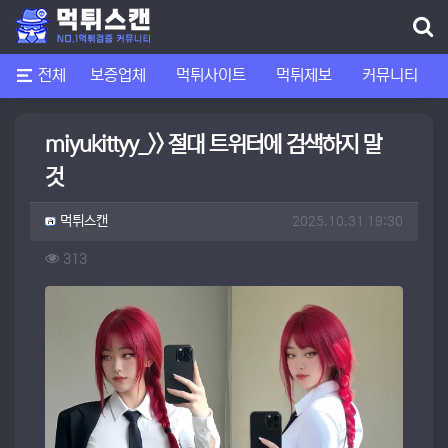
메뉴
전체
보증업체
먹튀사이트
먹튀제보
커뮤니티
miyukittyy_>> 절대 트위터에 검색하지 말
것
작성자 정보
작성
작성일
먹튀스캔
2025.10.31 19:30
컨텐츠 정보
조회
313
본문