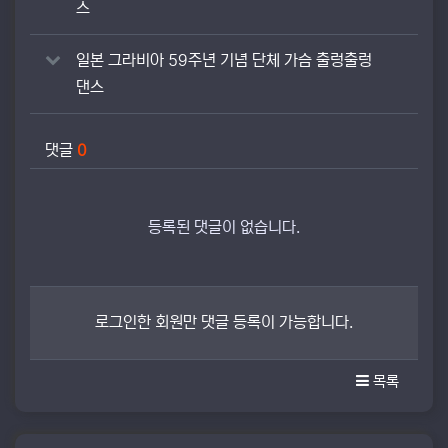
스
일본 그라비아 59주년 기념 단체 가슴 출렁출렁
댄스
댓글
0
등록된 댓글이 없습니다.
로그인한 회원만 댓글 등록이 가능합니다.
목록