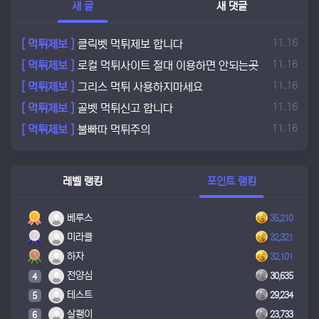
새 글
새 댓글
등록일
11.16
[ 먹튀제보 ]
클릭벳 먹튀제보 합니다
등록일
11.16
[ 먹튀제보 ]
로컬 먹튀사이트 절대 이용하면 안되는곳
등록일
11.16
[ 먹튀제보 ]
그리스 먹튀 사용하지마세요
등록일
11.16
[ 먹튀제보 ]
골벳 먹튀신고 합니다
등록일
11.16
[ 먹튀제보 ]
불빠따 먹튀주의
레벨 랭킹
포인트 랭킹
베루스
35,210
미라클
32,321
하자
32,101
전양심
30,635
4
테스트
29,234
5
살쾡이
23,733
6