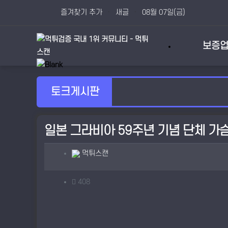
상단 네비
즐겨찾기 추가
새글
08월 07일(금)
메인 메뉴
보증
토크게시판
일본 그라비아 59주년 기념 단체 가
작성자 정보
작성
먹튀스캔
컨텐츠 정보
조회
408
본문