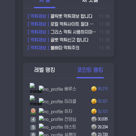
새 글
새 댓글
등록일
[ 먹튀제보 ]
클릭벳 먹튀제보 합니다
11.16
등록일
[ 먹튀제보 ]
로컬 먹튀사이트 절대 이용하면 안되는곳
11.16
등록일
[ 먹튀제보 ]
그리스 먹튀 사용하지마세요
11.16
등록일
[ 먹튀제보 ]
골벳 먹튀신고 합니다
11.16
등록일
[ 먹튀제보 ]
불빠따 먹튀주의
11.16
레벨 랭킹
포인트 랭킹
베루스
35,210
미라클
32,321
하자
32,101
전양심
30,635
4
테스트
29,234
5
살쾡이
23,733
6