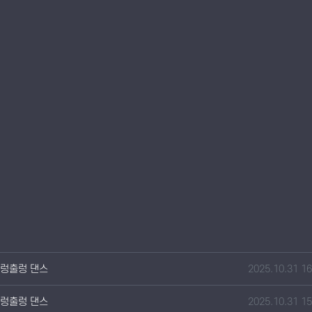
작성일
출렁출렁 댄스
2025.10.31 16
작성일
출렁출렁 댄스
2025.10.31 15