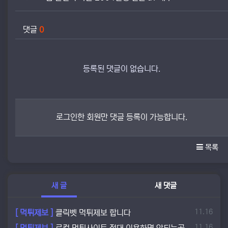
댓글
0
등록된 댓글이 없습니다.
로그인한 회원만 댓글 등록이 가능합니다.
목록
새 글
새 댓글
등록일
11.16
[ 먹튀제보 ]
클릭벳 먹튀제보 합니다
등록일
11.16