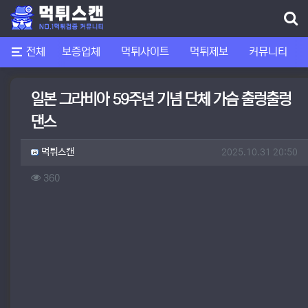
메뉴
전체
보증업체
먹튀사이트
먹튀제보
커뮤니티
일본 그라비아 59주년 기념 단체 가슴 출렁출렁
댄스
작성자 정보
작성
작성일
먹튀스캔
2025.10.31 20:50
컨텐츠 정보
조회
360
본문