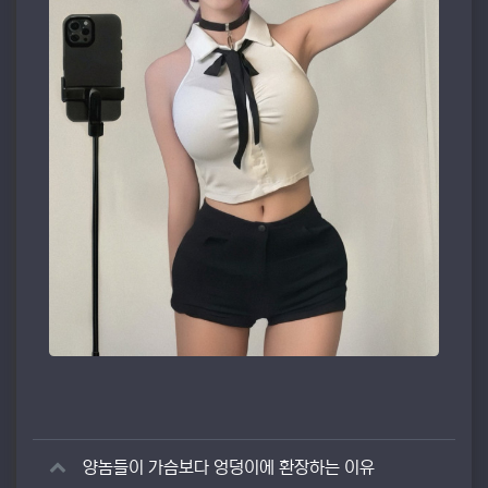
관련자료
양놈들이 가슴보다 엉덩이에 환장하는 이유