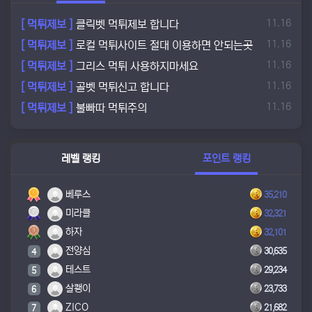
등록일
11.16
[ 먹튀제보 ]
클릭벳 먹튀제보 합니다
등록일
11.16
[ 먹튀제보 ]
로컬 먹튀사이트 절대 이용하면 안되는곳
등록일
11.16
[ 먹튀제보 ]
그리스 먹튀 사용하지마세요
등록일
11.16
[ 먹튀제보 ]
골벳 먹튀신고 합니다
등록일
11.16
[ 먹튀제보 ]
불빠따 먹튀주의
레벨 랭킹
포인트 랭킹
베루스
35,210
미라클
32,321
하자
32,101
전양심
30,635
4
테스트
29,234
5
살쾡이
23,733
6
ZICO
21,682
7