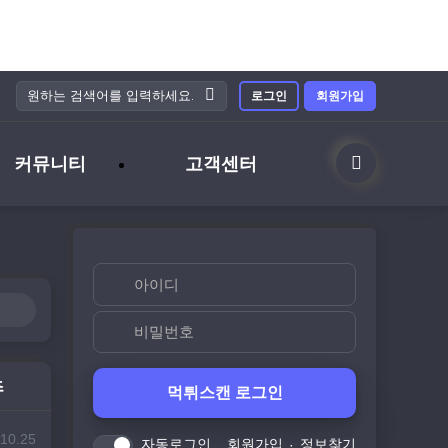
로그인
회원가입
커뮤니티
고객센터
사이드바
필수
아이디
필수
비밀번호
츠
먹튀스캔 로그인
등록일
댓글
10.25
자동로그인
회원가입
정보찾기
·