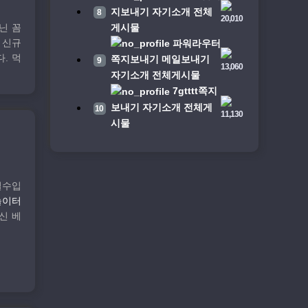
지보내기
자기소개
전체
8
20,010
게시물
닌 꼼
 신규
파워라우터
. 먹
쪽지보내기
메일보내기
9
13,060
자기소개
전체게시물
7gtttt
쪽지
보내기
자기소개
전체게
10
11,130
시물
필수입
놀이터
신 베