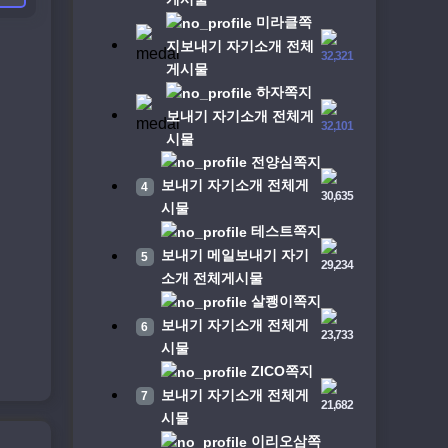
미라클
쪽
지보내기
자기소개
전체
32,321
게시물
하자
쪽지
보내기
자기소개
전체게
32,101
시물
전양심
쪽지
보내기
자기소개
전체게
4
30,635
시물
테스트
쪽지
보내기
메일보내기
자기
5
29,234
소개
전체게시물
살쾡이
쪽지
보내기
자기소개
전체게
6
23,733
시물
ZICO
쪽지
보내기
자기소개
전체게
7
21,682
시물
이리오삼
쪽