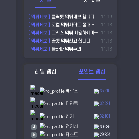
새 글
새 댓글
등록일
[ 먹튀제보 ]
클릭벳 먹튀제보 합니다
11.16
등록일
[ 먹튀제보 ]
로컬 먹튀사이트 절대 이용하면 안되는곳
11.16
등록일
[ 먹튀제보 ]
그리스 먹튀 사용하지마세요
11.16
등록일
[ 먹튀제보 ]
골벳 먹튀신고 합니다
11.16
등록일
[ 먹튀제보 ]
불빠따 먹튀주의
11.16
레벨 랭킹
포인트 랭킹
베루스
35,210
미라클
32,321
하자
32,101
전양심
30,635
4
테스트
29,234
5