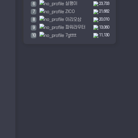
살쾡이
23,733
6
ZICO
21,682
7
이리오삼
20,010
8
파워라우터
13,060
9
7gtttt
11,130
10