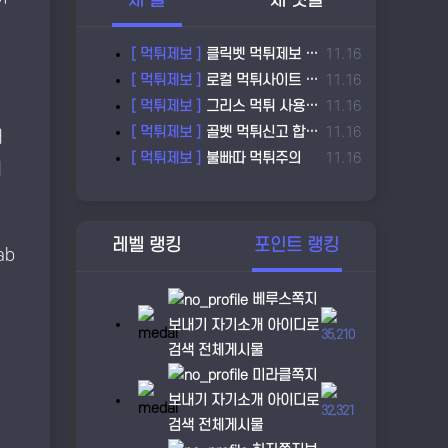
새 글
새 댓글
등록일
[ 먹튀제보 ]
클릭벳 먹튀제보 합니다
11.16
등록일
[ 먹튀제보 ]
로컬 먹튀사이트 절대 이용하면 안되는곳
11.16
등록일
[ 먹튀제보 ]
그리스 먹튀 사용하지마세요
11.16
등록일
[ 먹튀제보 ]
골벳 먹튀신고 합니다
11.16
래
등록일
[ 먹튀제보 ]
불빠따 먹튀주의
11.16
해
레벨 랭킹
포인트 랭킹
ab
베루스
쪽지
보내기
자기소개
아이디로
35,210
검색
전체게시물
미라클
쪽지
보내기
자기소개
아이디로
32,321
검색
전체게시물