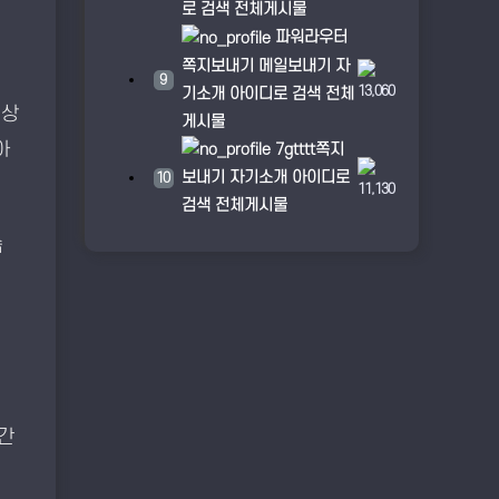
로 검색
전체게시물
파워라우터
쪽지보내기
메일보내기
자
9
13,060
기소개
아이디로 검색
전체
이상
게시물
아
7gtttt
쪽지
보내기
자기소개
아이디로
10
11,130
검색
전체게시물
습
인간