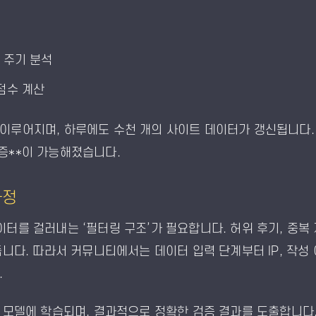
 주기 분석
점수 계산
 이루어지며, 하루에도 수천 개의 사이트 데이터가 갱신됩니다.
증**이 가능해졌습니다.
과정
이터를 걸러내는 ‘필터링 구조’가 필요합니다. 허위 후기, 중복 
줍니다. 따라서 커뮤니티에서는 데이터 입력 단계부터 IP, 작성 
.
I 모델에 학습되며, 결과적으로 정확한 검증 결과를 도출합니다