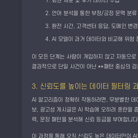
회원 제보 및 후기 데이터 수집
언어 분석을 통한 부정/긍정 문맥 분류
환전 시간, 고객센터 응답, 도메인 변경
AI 모델이 과거 데이터와 비교해 위험 
이 모든 단계는 사람이 개입하지 않고 자동으로
결과적으로 단일 사건이 아닌 **패턴 중심의 검
3. 신뢰도를 높이는 데이터 필터링 
AI 알고리즘이 정확히 작동하려면, 무분별한 데
보, 광고성 게시글은 AI 학습에 오히려 혼란을 
력, 문장 패턴을 분석해 신뢰 등급을 부여합니다
이 과정을 통해 오직 신뢰도 높은 데이터만이 A