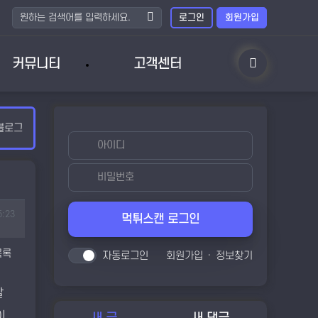
로그인
회원가입
커뮤니티
고객센터
사이드바
블로그
필수
아이디
필수
비밀번호
5:23
먹튀스캔 로그인
목록
자동로그인
회원가입
정보찾기
·
알
이