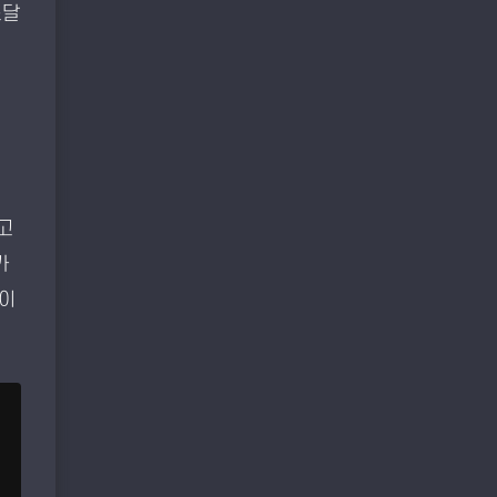
도달
고
가
데이