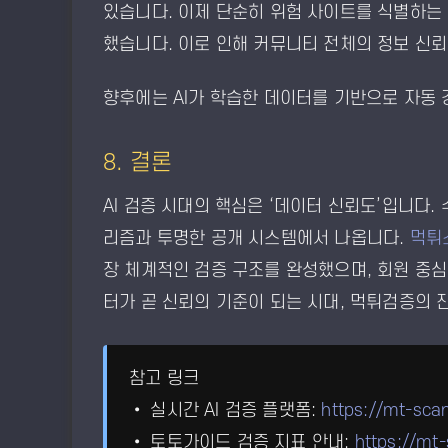
있습니다. 이제 단순히 위험 사이트를 식별하는 
했습니다. 이로 인해 커뮤니티 전체의 정보 신
향후에는 AI가 학습한 데이터를 기반으로 자동
8. 결론
AI 검증 시대의 핵심은 ‘데이터 신뢰도’입니다
리즘과 투명한 공개 시스템에서 나옵니다.
먹튀
장 체계적인 검증 구조를 완성했으며, 회원 중
터가 곧 신뢰의 기준이 되는 시대, 먹튀검증의 진
참고 링크
• 실시간 AI 검증 플랫폼:
https://mt-sca
• 토토가이드 검증 지표 안내:
https://mt