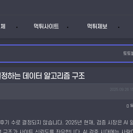
업체
먹튀사이트
먹튀제보
토토
 결정하는 데이터 알고리즘 구조
작성일
2025.09.26 1
후기 수로 결정되지 않습니다. 2025년 현재, 검증 시장은 AI 
 구조가 사이트 신뢰도를 좌우합니다. AI 검증 시대에는 사람