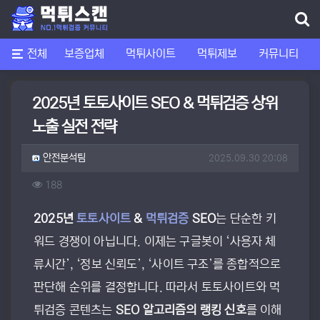
메뉴
전체
보증업체
먹튀사이트
먹튀제보
커뮤니티
2025년 토토사이트 SEO & 먹튀검증 상위
노출 실전 전략
작성자 정보
작성
작성일
안전분석팀
2025.09.30 20:08
컨텐츠 정보
조회
188
본문
2025년
토토사이트
&
먹튀검증
SEO
는 단순한 키
워드 경쟁이 아닙니다. 이제는 구글봇이 ‘사용자 체
류시간’, ‘정보 신뢰도’, ‘사이트 구조’를 종합적으로
판단해 순위를 결정합니다. 따라서 토토사이트와 먹
튀검증 콘텐츠는
SEO 알고리즘의 랭킹 신호
를 이해