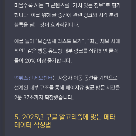
머물수록 AI는 그 콘텐츠를 “가치 있는 정보”로 평가
합니다. 이를 위해 글 중간에 관련 링크와 시각 분리
블록을 넣는 것이 효과적입니다.
예를 들어 “보증업체 리스트 보기”, “최근 제보 사례
확인” 같은 행동 유도형 내부 링크를 삽입하면 클릭
률이 20% 이상 증가합니다.
먹튀스캔 제보센터
는 사용자 이동 동선을 기반으로
설계된 내부 구조를 통해 페이지당 평균 방문 시간을
2분 37초까지 확장했습니다.
5. 2025년 구글 알고리즘에 맞는 메타
데이터 작성법