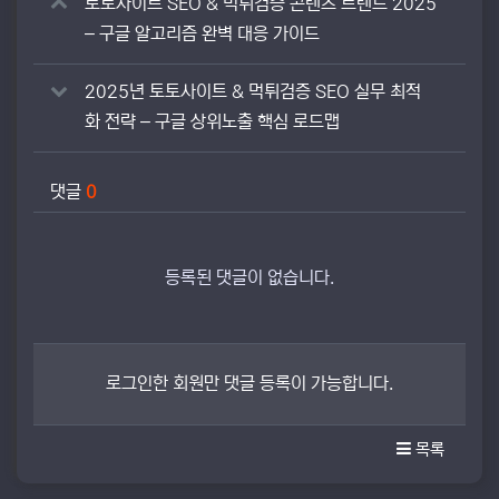
토토사이트 SEO & 먹튀검증 콘텐츠 트렌드 2025
– 구글 알고리즘 완벽 대응 가이드
2025년 토토사이트 & 먹튀검증 SEO 실무 최적
화 전략 – 구글 상위노출 핵심 로드맵
댓글
0
등록된 댓글이 없습니다.
로그인한 회원만 댓글 등록이 가능합니다.
목록