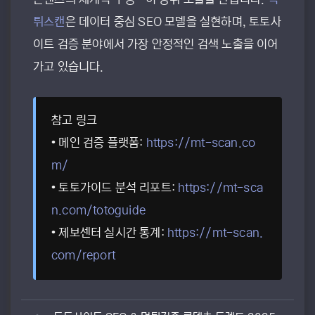
튀스캔
은 데이터 중심 SEO 모델을 실현하며, 토토사
이트 검증 분야에서 가장 안정적인 검색 노출을 이어
가고 있습니다.
참고 링크
• 메인 검증 플랫폼:
https://mt-scan.co
m/
• 토토가이드 분석 리포트:
https://mt-sca
n.com/totoguide
• 제보센터 실시간 통계:
https://mt-scan.
com/report
관련자료