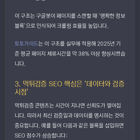
이 구조는 구글봇이 페이지를 스캔할 때 ‘명확한 정보
블록’으로 인식되어 크롤링 효율을 높입니다.
토토가이드
는 이 구조를 실무에 적용해 2025년 기
준 평균 페이지 체류시간을 약 38% 이상 향상시켰습
니다.
3. 먹튀검증 SEO 핵심은 ‘데이터와 검증
시점’
먹튀검증 콘텐츠는 시간이 지나면 신뢰도가 떨어집
니다. 따라서 최신 검증일과 데이터를 명시하는 것이
중요합니다. 예를 들어 다음과 같은 블록을 삽입하면
SEO 점수가 상승합니다: