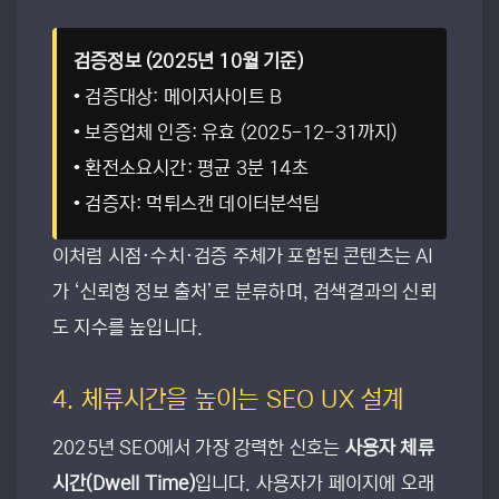
검증정보 (2025년 10월 기준)
• 검증대상:
메이저사이트
B
• 보증업체 인증: 유효 (2025-12-31까지)
• 환전소요시간: 평균 3분 14초
• 검증자: 먹튀스캔 데이터분석팀
이처럼 시점·수치·검증 주체가 포함된 콘텐츠는 AI
가 ‘신뢰형 정보 출처’로 분류하며, 검색결과의 신뢰
도 지수를 높입니다.
4. 체류시간을 높이는 SEO UX 설계
2025년 SEO에서 가장 강력한 신호는
사용자 체류
시간(Dwell Time)
입니다. 사용자가 페이지에 오래