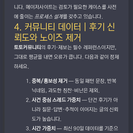
니다. 메이저사이트는 검토가 필요한 케이스를 사전
에 줄이는
프로세스 설계
를 갖추고 있습니다.
4. 커뮤니티 데이터｜후기 신
뢰도와 노이즈 제거
토토커뮤니티
의 후기·제보는 필수 레퍼런스이지만,
그대로 평균을 내면 오류가 큽니다. 다음과 같이 정제
하세요.
중복/홍보성 제거
— 동일 패턴 문장, 반복
닉네임, 과도한 칭찬·비난은 제외.
사건 중심 스레드 가중치
— 단건 후기가 아
니라 질문·답변·추적이 이어지는 글의 신뢰
도가 높습니다.
시간 가중치
— 최신 90일 데이터를 기준으