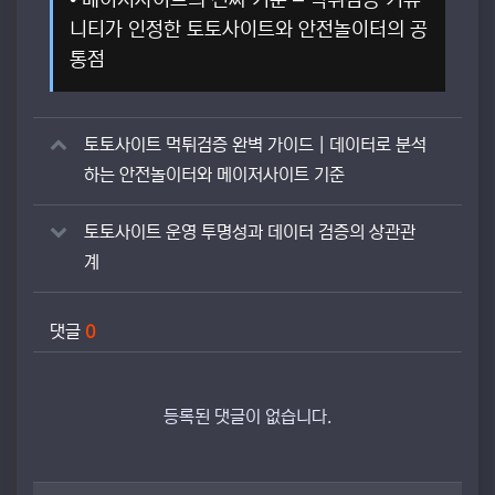
•
메이저사이트의 진짜 기준 – 먹튀검증 커뮤
니티가 인정한 토토사이트와 안전놀이터의 공
통점
관련자료
토토사이트 먹튀검증 완벽 가이드｜데이터로 분석
하는 안전놀이터와 메이저사이트 기준
토토사이트 운영 투명성과 데이터 검증의 상관관
계
댓글
0
등록된 댓글이 없습니다.