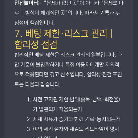
안전놀이터
는 “문제가 없던 곳”이 아니라 “문제를 다
루는 방식이 체계적인 곳”입니다. 따라서 기록과 투
명성이 핵심입니다.
7. 베팅 제한·리스크 관리｜
합리성 점검
합리적인 베팅 제한은 리스크 관리의 일부입니다. 다
만 기준이 불명확하거나 특정 이용자에게만 자의적
으로 적용된다면 경고 신호입니다. 합리성 점검 포인
트는 다음과 같습니다.
사전 고지된 제한 범위(종목·금액·회전율)
가 일관되게 적용되는가
제재 사유가 증거와 함께 기록·통지되는가
이의 제기 절차와 재검토 리드타임이 명시