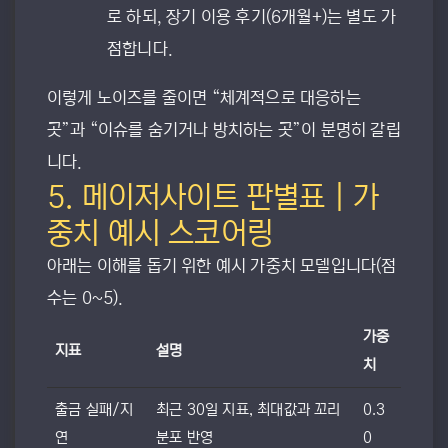
로 하되, 장기 이용 후기(6개월+)는 별도 가
점합니다.
이렇게 노이즈를 줄이면 “체계적으로 대응하는
곳”과 “이슈를 숨기거나 방치하는 곳”이 분명히 갈립
니다.
5. 메이저사이트 판별표｜가
중치 예시 스코어링
아래는 이해를 돕기 위한 예시 가중치 모델입니다(점
수는 0~5).
가중
지표
설명
치
출금 실패/지
최근 30일 지표, 최대값과 꼬리
0.3
연
분포 반영
0