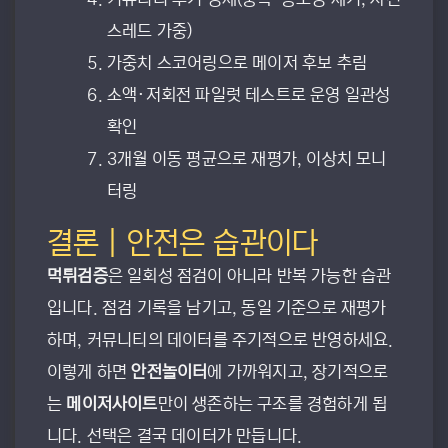
스레드 가중)
가중치 스코어링으로 메이저 후보 추림
소액·저회전 파일럿 테스트로 운영 일관성
확인
3개월 이동 평균으로 재평가, 이상치 모니
터링
결론｜안전은 습관이다
먹튀검증
은 일회성 점검이 아니라 반복 가능한 습관
입니다. 점검 기록을 남기고, 동일 기준으로 재평가
하며, 커뮤니티의 데이터를 주기적으로 반영하세요.
이렇게 하면
안전놀이터
에 가까워지고, 장기적으로
는
메이저사이트
만이 생존하는 구조를 경험하게 됩
니다. 선택은 결국 데이터가 만듭니다.