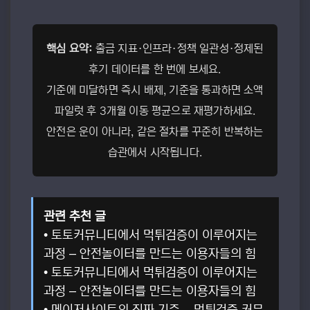
핵심 요약:
출금 지표·인프라·정책 일관성·정제된
후기 데이터를 한 번에 보세요.
기준에 미달하면 즉시 배제, 기준을 통과하면 소액
파일럿 후 3개월 이동 평균으로 재평가하세요.
안전은 운이 아니라, 같은 절차를 꾸준히 반복하는
습관에서 시작됩니다.
관련 추천 글
•
토토커뮤니티에서 먹튀검증이 이루어지는
과정 – 안전놀이터를 만드는 이용자들의 힘
•
토토커뮤니티에서 먹튀검증이 이루어지는
과정 – 안전놀이터를 만드는 이용자들의 힘