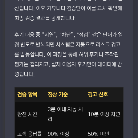
산됩니다. 이후 커뮤니티 검증단이 이를 교차 확인해
최종 검증 결과를 공개합니다.
후기 내용 중 “지연”, “차단”, “점검” 같은 단어가 일
정 빈도로 반복되면 시스템은 자동으로 리스크 경고
를 발동합니다. 이 과정을 통해 허위 후기나 조작된
평가는 걸러지고, 실제 이용자 후기만이 데이터에 반
영됩니다.
검증 항목
정상 기준
경고 신호
3분 이내 자동 처
환전 시간
10분 이상 지연
리
고객 응답률
90% 이상
50% 미만