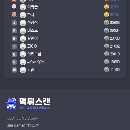
미라클
32,321
하자
32,101
전양심
30,635
4
테스트
29,234
5
살쾡이
23,733
6
ZICO
21,682
7
이리오삼
20,010
8
파워라우터
13,060
9
7gtttt
11,130
10
CEO: JONE SCAN
Site name: 먹튀스캔