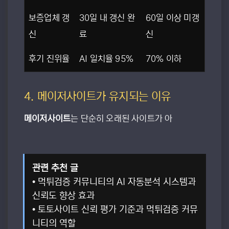
보증업체 갱
30일 내 갱신 완
60일 이상 미갱
신
료
신
후기 진위율
AI 일치율 95%
70% 이하
4. 메이저사이트가 유지되는 이유
메이저사이트
는 단순히 오래된 사이트가 아
관련 추천 글
•
먹튀검증 커뮤니티의 AI 자동분석 시스템과
신뢰도 향상 효과
•
토토사이트 신뢰 평가 기준과 먹튀검증 커뮤
니티의 역할