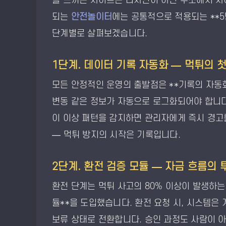
를 느끼는 사이트는 디자인이 아닌 구조에서 차
되는
안전놀이터
에는 공통적으로 적용되는 **5
단계별로 살펴보겠습니다.
1단계. 데이터 기록 자동화 — 먹튀의 
모든 안정적인 운영의 출발점은 **기록의 자동화*
변동 같은 정보가 자동으로 로그화되어야 합니다
이 이상 패턴을 감지하면 관리자에게 즉시 경고를
— 먹튀 방지의 시작은 기록입니다.
2단계. 환전 검증 모듈 — 자금 흐름의
환전 단계는 먹튀 사고의 80% 이상이 발생하
듈**을 도입했습니다. 환전 요청 시, 시스템은
보류 상태로 전환합니다. 승인 과정도 사람이 