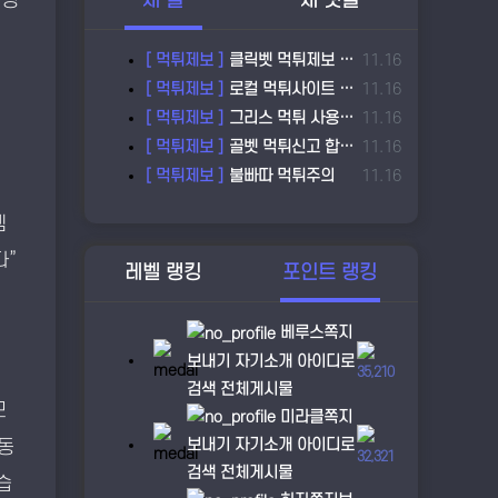
운영
새 글
새 댓글
등록일
[ 먹튀제보 ]
클릭벳 먹튀제보 합니다
11.16
등록일
[ 먹튀제보 ]
로컬 먹튀사이트 절대 이용하면 안되는곳
11.16
등록일
[ 먹튀제보 ]
그리스 먹튀 사용하지마세요
11.16
등록일
[ 먹튀제보 ]
골벳 먹튀신고 합니다
11.16
등록일
[ 먹튀제보 ]
불빠따 먹튀주의
11.16
템
다”
레벨 랭킹
포인트 랭킹
베루스
쪽지
보내기
자기소개
아이디로
35,210
검색
전체게시물
모
미라클
쪽지
보내기
자기소개
아이디로
자동
32,321
검색
전체게시물
습