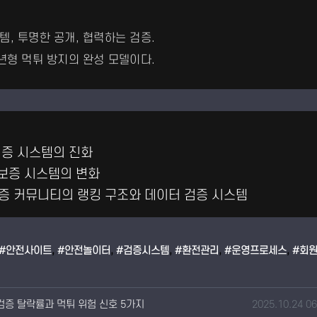
템, 투명한 공개, 협력하는 검증.
5년형 먹튀 방지의 완성 모델이다.
증 시스템의 진화
 보증 시스템의 변화
 커뮤니티의 랭킹 구조와 데이터 검증 시스템
#안전사이트
,
#안전놀이터
,
#검증시스템
,
#환전관리
,
#운영프로세스
,
#회
작성일
검증 탈락률과 먹튀 위험 신호 5가지
2025.10.24 06