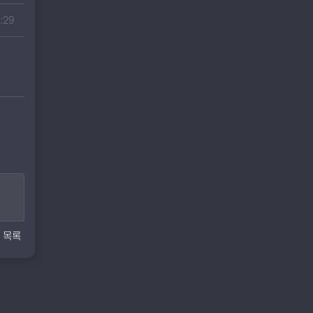
:29
목록