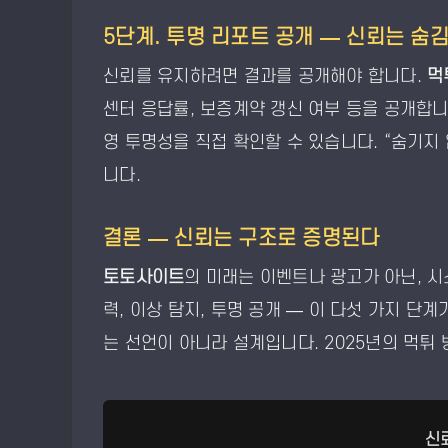
5단계. 투명 리포트 공개 — 신뢰는 숨
신뢰를 유지하려면 결과를 공개해야 합니다.
먹
센터 응답률, 보증계약 갱신 여부 등을 공개합니
영 투명성을 직접 확인할 수 있습니다. “숨기
니다.
결론 — 신뢰는 구조로 증명된다
토토사이트
의 미래는 이벤트나 광고가 아닌, 시
력, 이상 탐지, 투명 공개 — 이 다섯 가지 단
는 선언이 아니라 설계입니다. 2025년의 먹튀
신