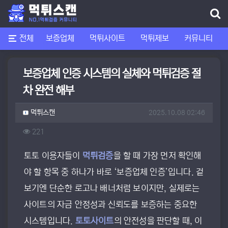
메뉴
전체
보증업체
먹튀사이트
먹튀제보
커뮤니티
보증업체 인증 시스템의 실체와 먹튀검증 절
차 완전 해부
작성자 정보
작성
작성일
먹튀스캔
2025.10.08 02:46
컨텐츠 정보
조회
221
본문
토토 이용자들이
먹튀검증
을 할 때 가장 먼저 확인해
야 할 항목 중 하나가 바로 ‘보증업체 인증’입니다. 겉
보기엔 단순한 로고나 배너처럼 보이지만, 실제로는
사이트의 자금 안정성과 신뢰도를 보증하는 중요한
시스템입니다.
토토사이트
의 안전성을 판단할 때, 이