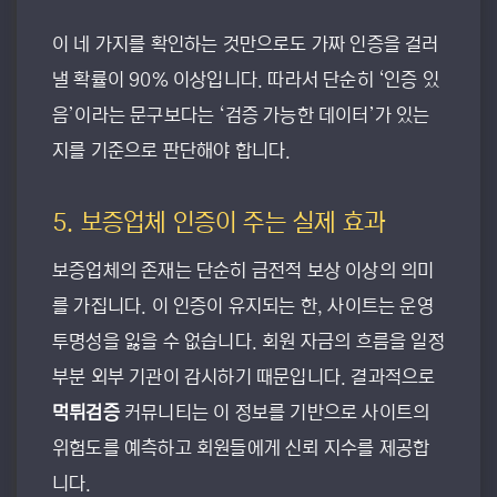
이 네 가지를 확인하는 것만으로도 가짜 인증을 걸러
낼 확률이 90% 이상입니다. 따라서 단순히 ‘인증 있
음’이라는 문구보다는 ‘검증 가능한 데이터’가 있는
지를 기준으로 판단해야 합니다.
5. 보증업체 인증이 주는 실제 효과
보증업체의 존재는 단순히 금전적 보상 이상의 의미
를 가집니다. 이 인증이 유지되는 한, 사이트는 운영
투명성을 잃을 수 없습니다. 회원 자금의 흐름을 일정
부분 외부 기관이 감시하기 때문입니다. 결과적으로
먹튀검증
커뮤니티는 이 정보를 기반으로 사이트의
위험도를 예측하고 회원들에게 신뢰 지수를 제공합
니다.