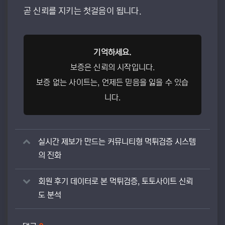
곧 신뢰를 지키는 첫걸음이 됩니다.
기억하세요.
보증은 신뢰의 시작입니다.
보증 없는 사이트는, 언제든 믿음을 잃을 수 있습
니다.
관련자료
실시간 제보가 만드는 커뮤니티형 먹튀검증 시스템
의 진화
회원 후기 데이터로 본 먹튀검증, 토토사이트 신뢰
도 분석