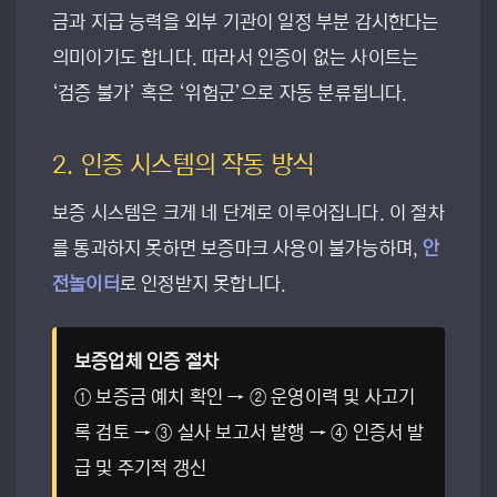
금과 지급 능력을 외부 기관이 일정 부분 감시한다는
의미이기도 합니다. 따라서 인증이 없는 사이트는
‘검증 불가’ 혹은 ‘위험군’으로 자동 분류됩니다.
2. 인증 시스템의 작동 방식
보증 시스템은 크게 네 단계로 이루어집니다. 이 절차
를 통과하지 못하면 보증마크 사용이 불가능하며,
안
전놀이터
로 인정받지 못합니다.
보증업체 인증 절차
① 보증금 예치 확인 → ② 운영이력 및 사고기
록 검토 → ③ 실사 보고서 발행 → ④ 인증서 발
급 및 주기적 갱신