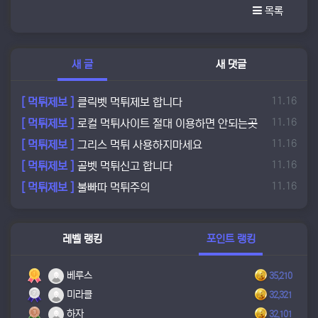
목록
새 글
새 댓글
등록일
11.16
[ 먹튀제보 ]
클릭벳 먹튀제보 합니다
등록일
11.16
[ 먹튀제보 ]
로컬 먹튀사이트 절대 이용하면 안되는곳
등록일
11.16
[ 먹튀제보 ]
그리스 먹튀 사용하지마세요
등록일
11.16
[ 먹튀제보 ]
골벳 먹튀신고 합니다
등록일
11.16
[ 먹튀제보 ]
불빠따 먹튀주의
레벨 랭킹
포인트 랭킹
베루스
35,210
미라클
32,321
하자
32,101