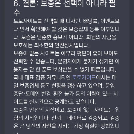
6. 결론: 보증은 선택이 아니라 필
수
토토사이트를 선택할 때 디자인, 배당률, 이벤트보
다 먼저 확인해야 할 것은 보증업체 등록 여부입니
다. 보증은 단순한 홍보가 아니라, 회원의 자금을
보호하는 최소한의 안전장치입니다.
보증이 없는 사이트는 아무리 평판이 좋아 보여도
신뢰할 수 없습니다. 운영자에게 문제가 생기면 이
용자는 단 한 푼도 보상받을 수 없기 때문입니다.
국내 대표 검증 커뮤니티인
토토가이드
에서는 매
일 보증업체 등록 현황을 갱신하고 있으며, 운영
중단·도메인 변경·환전 불가 등의 이력이 있는 사
이트를 실시간으로 공개하고 있습니다.
보증은 안전의 시작이고, 보증이 없는 사이트는 위
험의 시작입니다. 신뢰는 데이터로 검증되고, 검증
은 곧 당신의 자산을 지키는 가장 확실한 방법입니