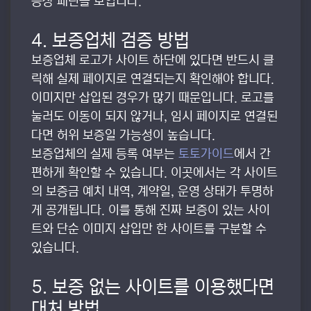
등장 패턴을 보입니다.
4. 보증업체 검증 방법
보증업체 로고가 사이트 하단에 있다면 반드시 클
릭해 실제 페이지로 연결되는지 확인해야 합니다.
이미지만 삽입된 경우가 많기 때문입니다. 로고를
눌러도 이동이 되지 않거나, 임시 페이지로 연결된
다면 허위 보증일 가능성이 높습니다.
보증업체의 실제 등록 여부는
토토가이드
에서 간
편하게 확인할 수 있습니다. 이곳에서는 각 사이트
의 보증금 예치 내역, 계약일, 운영 상태가 투명하
게 공개됩니다. 이를 통해 진짜 보증이 있는 사이
트와 단순 이미지 삽입만 한 사이트를 구분할 수
있습니다.
5. 보증 없는 사이트를 이용했다면
대처 방법