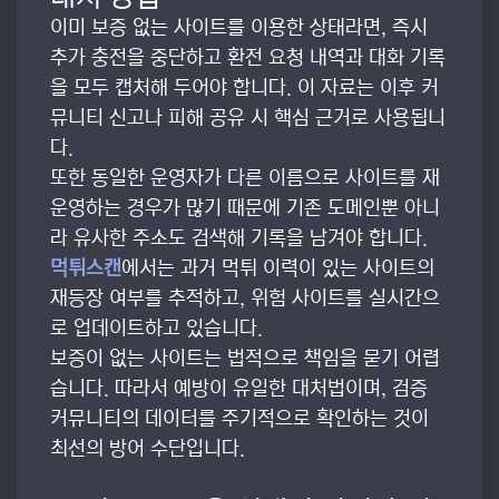
이미 보증 없는 사이트를 이용한 상태라면, 즉시
추가 충전을 중단하고 환전 요청 내역과 대화 기록
을 모두 캡처해 두어야 합니다. 이 자료는 이후 커
뮤니티 신고나 피해 공유 시 핵심 근거로 사용됩니
다.
또한 동일한 운영자가 다른 이름으로 사이트를 재
운영하는 경우가 많기 때문에 기존 도메인뿐 아니
라 유사한 주소도 검색해 기록을 남겨야 합니다.
먹튀스캔
에서는 과거 먹튀 이력이 있는 사이트의
재등장 여부를 추적하고, 위험 사이트를 실시간으
로 업데이트하고 있습니다.
보증이 없는 사이트는 법적으로 책임을 묻기 어렵
습니다. 따라서 예방이 유일한 대처법이며, 검증
커뮤니티의 데이터를 주기적으로 확인하는 것이
최선의 방어 수단입니다.