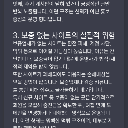
넷째, 후기 게시판이 닫혀 있거나 긍정적인 글만
반복 노출됩니다. 이런 구조는 신뢰가 아닌 홍보
중심의 운영 형태입니다.
3. 보증 없는 사이트의 실질적 위험
보증업체가 없는 사이트는 환전 피해, 계정 차단,
먹튀 등으로 이어질 가능성이 높습니다. 이유는 간
단합니다. 보증금이 없기 때문에 운영자가 법적·재
정적 제약을 받지 않습니다.
또한 사이트가 폐쇄되어도 이용자는 손해배상을
받을 방법이 없습니다. 보증업체나 검증 커뮤니티
를 통한 피해 접수도 불가능하기 때문입니다.
특히 신규 사이트 중 보증이 없는 곳은 단기적으로
회원을 모집해 충전금을 확보한 뒤, 며칠 만에 도
메인을 변경하거나 폐쇄하는 방식으로 운영됩니
다. 이런 형태는 명백한 먹튀 구조이며, 대부분 재