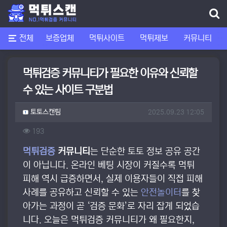
메뉴
전체
보증업체
먹튀사이트
먹튀제보
커뮤니티
먹튀검증 커뮤니티가 필요한 이유와 신뢰할
수 있는 사이트 구분법
작성자 정보
작성
작성일
토토스캔팀
2025.09.23 12:05
컨텐츠 정보
조회
193
본문
먹튀검증
커뮤니티
는 단순한 토토 정보 공유 공간
이 아닙니다. 온라인 베팅 시장이 커질수록 먹튀
피해 역시 급증하면서, 실제 이용자들이 직접 피해
사례를 공유하고 신뢰할 수 있는
안전놀이터
를 찾
아가는 과정이 곧 ‘검증 문화’로 자리 잡게 되었습
니다. 오늘은 먹튀검증 커뮤니티가 왜 필요한지,