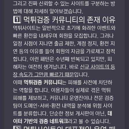
그리고 진짜 신뢰할 수 있는 사이트를 구분하는 방
법에 대해 자세히 알아보겠습니다.
1️⃣ 먹튀검증 커뮤니티의 존재 이유
먹튀사이트는 일반적으로 초기에 화려한 이벤트와
빠른 환전을 내세우며 회원을 모집합니다. 그러나
일정 시점이 지나면 출금 제한, 계정 정지, 환전 지
연 등의 이유를 들어 회원의 자금을 가로채고 잠적
합니다. 이런 패턴은 수년째 반복되고 있지만, 피
해자는 여전히 생겨납니다. 바로
신규 사이트의 등
장 속도가 그만큼 빠르기 때문
입니다.
이때
먹튀검증 커뮤니티
는 피해를 사전에 차단하
는 역할을 합니다. 이용자들이 실제로 겪은 먹튀
피해를 제보하고, 커뮤니티 운영진이나 전문 검증
팀이 도메인·서버·환전 내역을 분석해 위험 사이
트를 분류합니다. 단순한 정보 게시판이 아닌,
데
이터 기반의 검증 네트워크
라고 볼 수 있습니다.