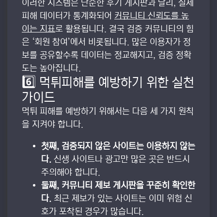
이러한 시스템은 단순한 후기 게시판과 달리, 실제
피해 데이터가 통계화되어
커뮤니티 신뢰도를 높
이는 지표
로 활용됩니다. 결국 검증 커뮤니티의 힘
은 ‘회원 참여’에서 비롯됩니다. 많은 이용자가 정
보를 공유할수록 데이터는 정교해지고, 검증 정확
도는 높아집니다.
6️⃣ 먹튀피해를 예방하기 위한 실천
가이드
먹튀 피해를 예방하기 위해서는 다음 세 가지 원칙
을 지켜야 합니다.
첫째, 검증되지 않은 사이트는 이용하지 않는
다.
신생 사이트나 광고만 많은 곳은 반드시
주의해야 합니다.
둘째, 커뮤니티 제보 게시판을 꾸준히 확인한
다.
최근 제보가 있는 사이트는 이미 위험 신
호가 포착된 경우가 많습니다.