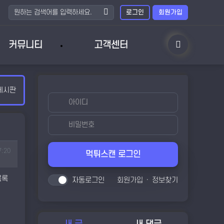
로그인
회원가입
커뮤니티
고객센터
사이드바
게시판
필수
아이디
필수
비밀번호
7:20
먹튀스캔 로그인
목록
자동로그인
회원가입
정보찾기
·