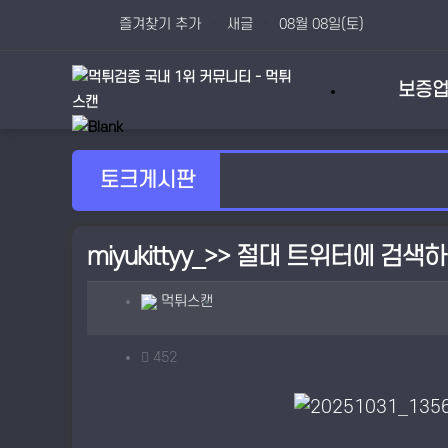
상단 네비
즐겨찾기 추가
새글
08월 08일(토)
메인 메뉴
보증
토크게시판
miyukittyy_>> 절대 트위터에 검색
작성자 정보
작성
먹튀스캔
컨텐츠 정보
조회
452
본문