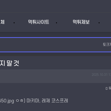
업체
먹튀사이트
먹튀제보
토크
하지 말 것
작성일
2025.10.31 1