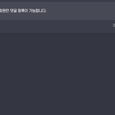
회원만 댓글 등록이 가능합니다.