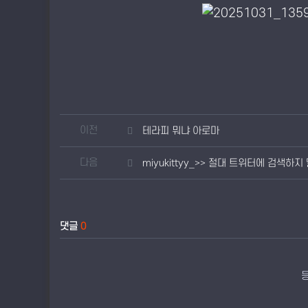
관련자료
이전
테라피 뭐냐 아로마
다음
miyukittyy_>> 절대 트위터에 검색하지
댓글
0