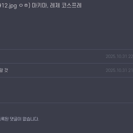
작성일
2025.10.31 22
작성일
 말 것
2025.10.31 21
등록된 댓글이 없습니다.