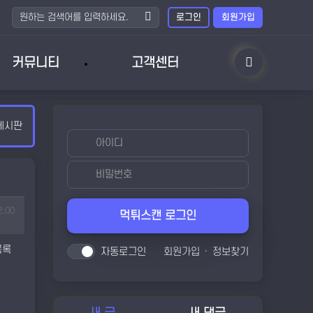
로그인
회원가입
커뮤니티
고객센터
사이드바
게시판
필수
아이디
필수
비밀번호
2:00
먹튀스캔 로그인
목록
자동로그인
회원가입
정보찾기
·