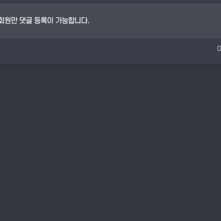
회원만 댓글 등록이 가능합니다.