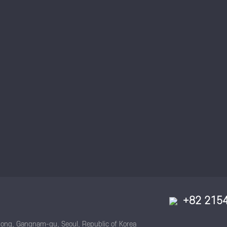
+82 215
ong, Gangnam-gu, Seoul, Republic of Korea