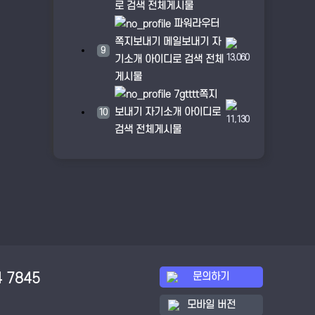
로 검색
전체게시물
파워라우터
쪽지보내기
메일보내기
자
9
13,060
기소개
아이디로 검색
전체
게시물
7gtttt
쪽지
보내기
자기소개
아이디로
10
11,130
검색
전체게시물
4 7845
문의하기
모바일
버전