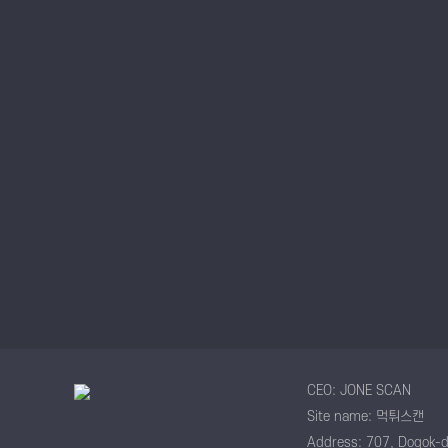
CEO: JONE SCAN
Site name: 먹튀스캔
Address: 707, Dogok-d