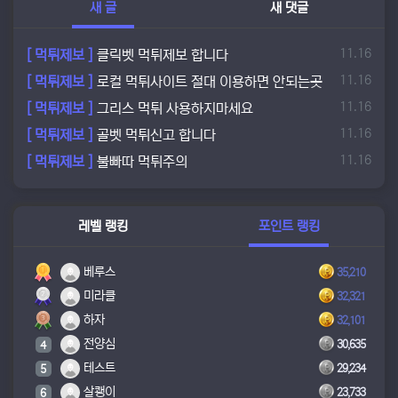
새 글
새 댓글
등록일
11.16
[ 먹튀제보 ]
클릭벳 먹튀제보 합니다
등록일
11.16
[ 먹튀제보 ]
로컬 먹튀사이트 절대 이용하면 안되는곳
등록일
11.16
[ 먹튀제보 ]
그리스 먹튀 사용하지마세요
등록일
11.16
[ 먹튀제보 ]
골벳 먹튀신고 합니다
등록일
11.16
[ 먹튀제보 ]
불빠따 먹튀주의
레벨 랭킹
포인트 랭킹
베루스
35,210
미라클
32,321
하자
32,101
전양심
30,635
4
테스트
29,234
5
살쾡이
23,733
6