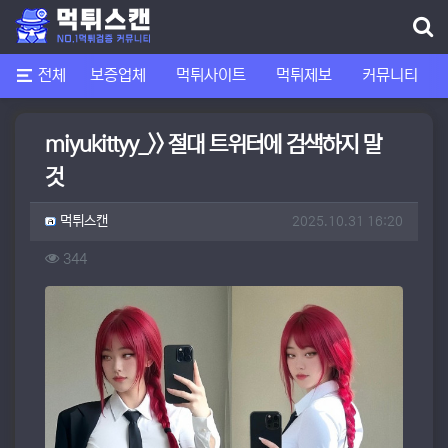
메뉴
전체
보증업체
먹튀사이트
먹튀제보
커뮤니티
miyukittyy_>> 절대 트위터에 검색하지 말
것
작성자 정보
작성
작성일
먹튀스캔
2025.10.31 16:20
컨텐츠 정보
조회
344
본문