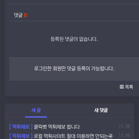
댓글
0
등록된 댓글이 없습니다.
로그인한 회원만 댓글 등록이 가능합니다.
목록
새 글
새 댓글
등록일
11.16
[ 먹튀제보 ]
클릭벳 먹튀제보 합니다
등록일
11.16
[ 먹튀제보 ]
로컬 먹튀사이트 절대 이용하면 안되는곳