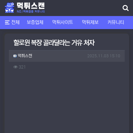
메뉴
전체
보증업체
먹튀사이트
먹튀제보
커뮤니티
할로윈 복장 골라달라는 거유 처자
작성자 정보
작성
작성일
먹튀스캔
2025.11.03 15:10
컨텐츠 정보
조회
321
본문