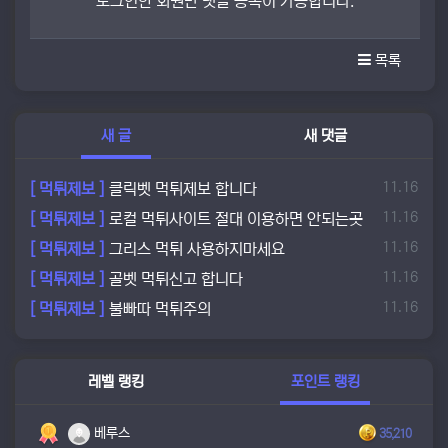
로그인한 회원만 댓글 등록이 가능합니다.
목록
새 글
새 댓글
등록일
11.16
[ 먹튀제보 ]
클릭벳 먹튀제보 합니다
등록일
11.16
[ 먹튀제보 ]
로컬 먹튀사이트 절대 이용하면 안되는곳
등록일
11.16
[ 먹튀제보 ]
그리스 먹튀 사용하지마세요
등록일
11.16
[ 먹튀제보 ]
골벳 먹튀신고 합니다
등록일
11.16
[ 먹튀제보 ]
불빠따 먹튀주의
레벨 랭킹
포인트 랭킹
베루스
35,210