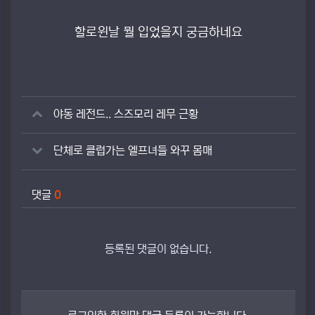
할로윈날 뭘 입었을지 궁금하네요
관련자료
야동 레전드.. 스즈모리 레무 근황
단체로 클럽가는 엘프녀들 와꾸 몸매
댓글
0
등록된 댓글이 없습니다.