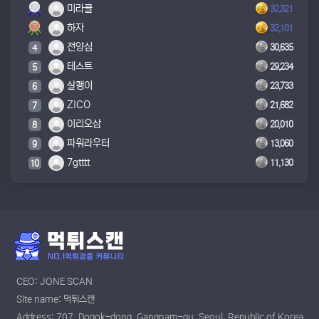
미라클
32,321
하자
32,101
전양심
30,635
4
테스트
29,234
5
살쾡이
23,733
6
ZICO
21,682
7
이리오삼
20,010
8
파워라우터
13,060
9
7gtttt
11,130
10
CEO: JONE SCAN
Site name: 먹튀스캔
Address: 707, Dogok-dong, Gangnam-gu, Seoul, Republic of Korea