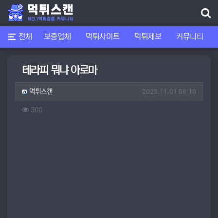
메뉴
전체
보증업체
먹튀사이트
먹튀제보
커뮤니티
테라피 뭐냐 아로마
작성자 정보
작성
작성일
먹튀스캔
2025.11.01 08:10
컨텐츠 정보
조회
300
본문