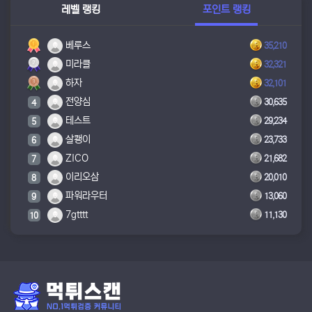
레벨 랭킹
포인트 랭킹
베루스
35,210
미라클
32,321
하자
32,101
전양심
30,635
4
테스트
29,234
5
살쾡이
23,733
6
ZICO
21,682
7
이리오삼
20,010
8
파워라우터
13,060
9
7gtttt
11,130
10