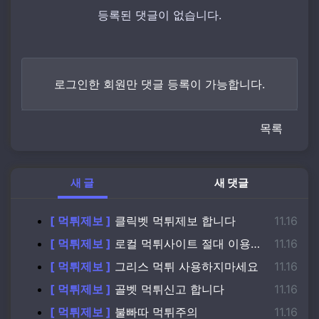
등록된 댓글이 없습니다.
로그인한 회원만 댓글 등록이 가능합니다.
목록
새 글
새 댓글
등록일
[ 먹튀제보 ]
클릭벳 먹튀제보 합니다
11.16
등록일
[ 먹튀제보 ]
로컬 먹튀사이트 절대 이용하면 안되는곳
11.16
등록일
[ 먹튀제보 ]
그리스 먹튀 사용하지마세요
11.16
등록일
[ 먹튀제보 ]
골벳 먹튀신고 합니다
11.16
등록일
[ 먹튀제보 ]
불빠따 먹튀주의
11.16