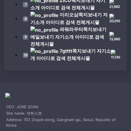
ZICO
쪽지보내기
자기
7
21,682
소개
아이디로 검색
전체게시물
이리오삼
쪽지보내기
자
8
20,010
기소개
아이디로 검색
전체게시물
파워라우터
쪽지보내기
메일보내기
자기소개
아이디로 검색
9
13,060
전체게시물
7gtttt
쪽지보내기
자기소
10
11,130
개
아이디로 검색
전체게시물
CEO: JONE SCAN
Site name: 먹튀스캔
Address: 707, Dogok-dong, Gangnam-gu, Seoul, Republic of
Korea