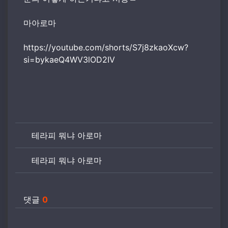
마아로마
https://youtube.com/shorts/S7j8zkaoXcw?
si=bykaeQ4WV3lOD2IV
관련자료
테라피 뭐냐 아로마
테라피 뭐냐 아로마
댓글
0