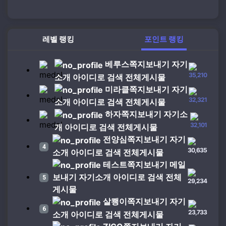
레벨 랭킹
포인트 랭킹
베루스
쪽지보내기
자기
35,210
소개
아이디로 검색
전체게시물
미라클
쪽지보내기
자기
32,321
소개
아이디로 검색
전체게시물
하자
쪽지보내기
자기소
32,101
개
아이디로 검색
전체게시물
전양심
쪽지보내기
자기
4
30,635
소개
아이디로 검색
전체게시물
테스트
쪽지보내기
메일
보내기
자기소개
아이디로 검색
전체
5
29,234
게시물
살쾡이
쪽지보내기
자기
6
23,733
소개
아이디로 검색
전체게시물