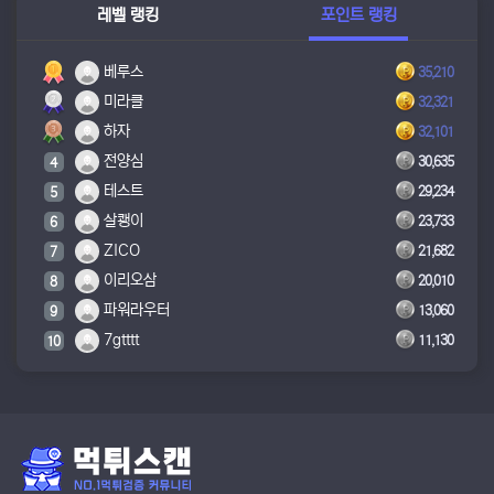
레벨 랭킹
포인트 랭킹
베루스
35,210
미라클
32,321
하자
32,101
전양심
30,635
4
테스트
29,234
5
살쾡이
23,733
6
ZICO
21,682
7
이리오삼
20,010
8
파워라우터
13,060
9
7gtttt
11,130
10