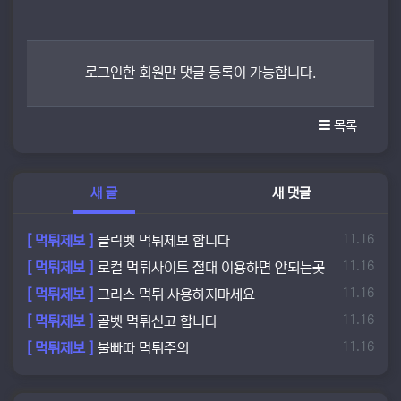
로그인한 회원만 댓글 등록이 가능합니다.
목록
새 글
새 댓글
등록일
11.16
[ 먹튀제보 ]
클릭벳 먹튀제보 합니다
등록일
11.16
[ 먹튀제보 ]
로컬 먹튀사이트 절대 이용하면 안되는곳
등록일
11.16
[ 먹튀제보 ]
그리스 먹튀 사용하지마세요
등록일
11.16
[ 먹튀제보 ]
골벳 먹튀신고 합니다
등록일
11.16
[ 먹튀제보 ]
불빠따 먹튀주의