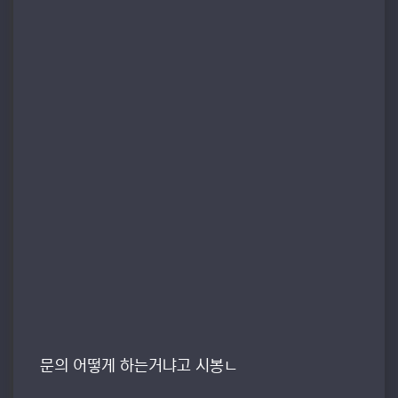
문의 어떻게 하는거냐고 시봉ㄴ