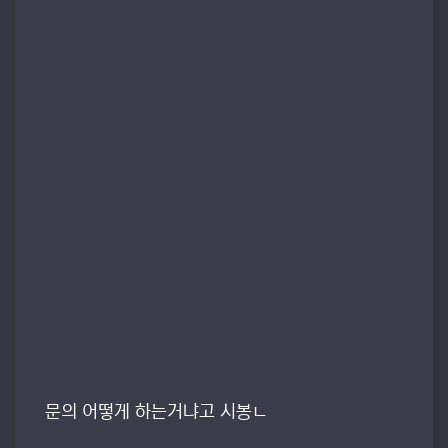
문의 어떻게 하는거냐고 시봉ㄴ