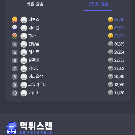
레벨 랭킹
포인트 랭킹
베루스
35,210
미라클
32,321
하자
32,101
전양심
30,635
4
테스트
29,234
5
살쾡이
23,733
6
ZICO
21,682
7
이리오삼
20,010
8
파워라우터
13,060
9
7gtttt
11,130
10