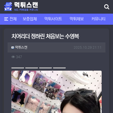
메뉴
전체
보증업체
먹튀사이트
먹튀제보
커뮤니티
치어리더 정하린 처음보는 수영복
작성자 정보
작성
작성일
먹튀스캔
2025.10.29 21:11
컨텐츠 정보
조회
347
본문