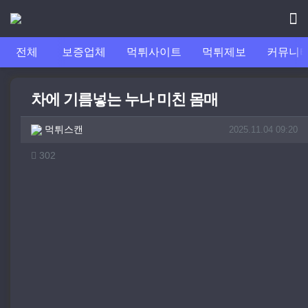
기
메뉴
전체
보증업체
먹튀사이트
먹튀제보
커뮤니
차에 기름넣는 누나 미친 몸매
작성자 정보
작성
작성일
먹튀스캔
2025.11.04 09:20
컨텐츠 정보
조회
302
본문