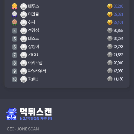
베루스
35,210
미라클
32,321
하자
32,101
전양심
30,635
4
테스트
29,234
5
살쾡이
23,733
6
ZICO
21,682
7
이리오삼
20,010
8
파워라우터
13,060
9
7gtttt
11,130
10
CEO: JONE SCAN