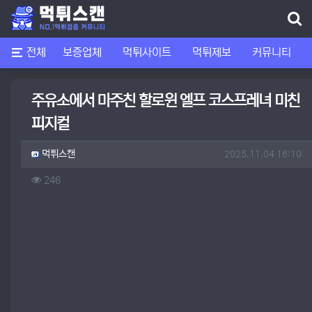
메뉴
전체
보증업체
먹튀사이트
먹튀제보
커뮤니티
주유소에서 마주친 할로윈 엘프 코스프레녀 미친
피지컬
작성자 정보
작성
작성일
먹튀스캔
2025.11.04 16:10
컨텐츠 정보
조회
246
본문