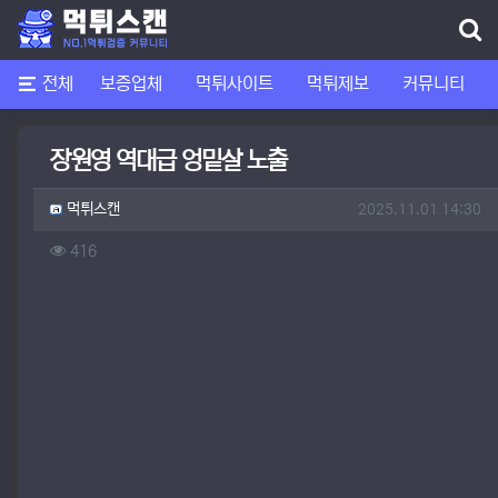
메뉴
전체
보증업체
먹튀사이트
먹튀제보
커뮤니티
장원영 역대급 엉밑살 노출
작성자 정보
작성
작성일
먹튀스캔
2025.11.01 14:30
컨텐츠 정보
조회
416
본문