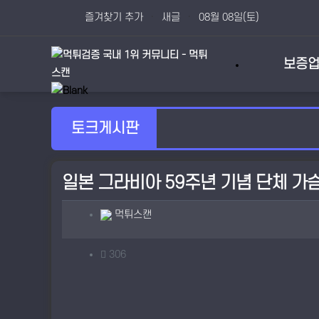
상단 네비
즐겨찾기 추가
새글
08월 08일(토)
메인 메뉴
보증
토크게시판
일본 그라비아 59주년 기념 단체 가
작성자 정보
작성
먹튀스캔
컨텐츠 정보
조회
306
본문