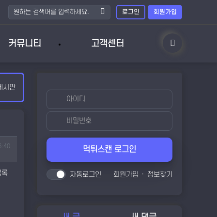
로그인
회원가입
커뮤니티
고객센터
사이드바
게시판
필수
아이디
필수
비밀번호
6:40
먹튀스캔 로그인
목록
자동로그인
회원가입
정보찾기
·