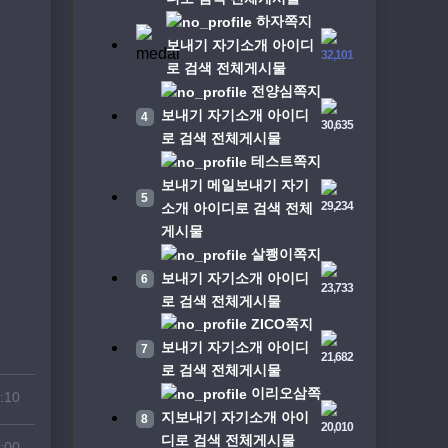
하자
쪽지
보내기
자기소개
아이디
32,101
로 검색
전체게시물
전양심
쪽지
보내기
자기소개
아이디
4
30,635
로 검색
전체게시물
테스트
쪽지
보내기
메일보내기
자기
5
29,234
소개
아이디로 검색
전체
게시물
살쾡이
쪽지
보내기
자기소개
아이디
6
23,733
로 검색
전체게시물
ZICO
쪽지
보내기
자기소개
아이디
7
21,682
로 검색
전체게시물
이리오삼
쪽
:10
지보내기
자기소개
아이
8
20,010
디로 검색
전체게시물
:00