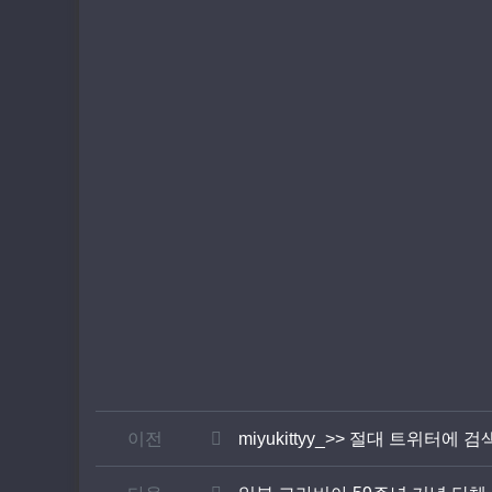
관련자료
miyukittyy_>> 절대 트위터에 
이전