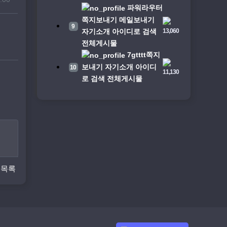
파워라우터
쪽지보내기
메일보내기
9
13,060
자기소개
아이디로 검색
전체게시물
7gtttt
쪽지
보내기
자기소개
아이디
10
11,130
로 검색
전체게시물
목록