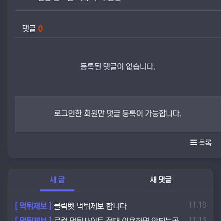
댓글
0
등록된 댓글이 없습니다.
로그인한 회원만 댓글 등록이 가능합니다.
목록
새 글
새 댓글
등록일
11.16
[ 먹튀제보 ]
클릭벳 먹튀제보 합니다
등록일
11.16