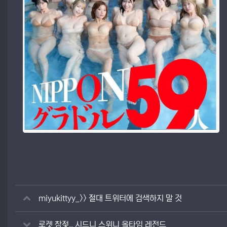
관련자료
miyukittyy_>> 절대 트위터에 검색하지 말 것
로켓 참젖.. 시드니 스위니 올타임 레전드