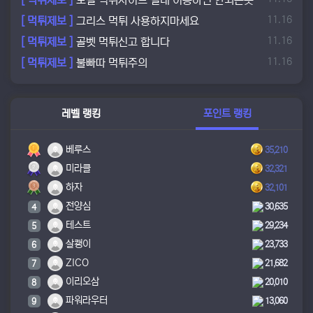
[ 먹튀제보 ]
로컬 먹튀사이트 절대 이용하면 안되는곳
등록일
11.16
[ 먹튀제보 ]
그리스 먹튀 사용하지마세요
등록일
11.16
[ 먹튀제보 ]
골벳 먹튀신고 합니다
등록일
11.16
[ 먹튀제보 ]
불빠따 먹튀주의
레벨 랭킹
포인트 랭킹
베루스
35,210
미라클
32,321
하자
32,101
전양심
30,635
4
테스트
29,234
5
살쾡이
23,733
6
ZICO
21,682
7
이리오삼
20,010
8
파워라우터
13,060
9