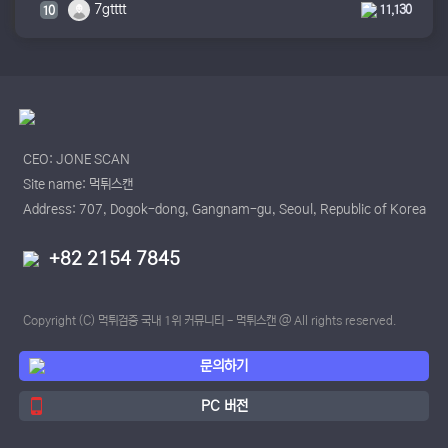
7gtttt
11,130
10
CEO: JONE SCAN
Site name: 먹튀스캔
Address: 707, Dogok-dong, Gangnam-gu, Seoul, Republic of Korea
+82 2154 7845
Copyright (C) 먹튀검증 국내 1위 커뮤니티 - 먹튀스캔 @ All rights reserved.
문의하기
PC
버전