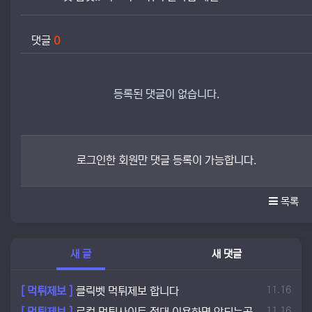
댓글
0
등록된 댓글이 없습니다.
로그인한 회원만 댓글 등록이 가능합니다.
목록
새 글
새 댓글
등록일
11.16
[ 먹튀제보 ]
클릭벳 먹튀제보 합니다
등록일
11.16