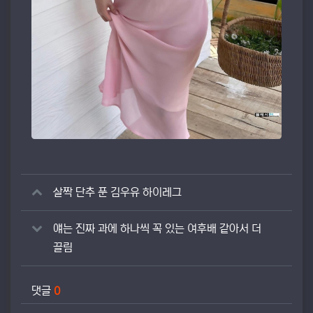
관련자료
살짝 단추 푼 김우유 하이레그
얘는 진짜 과에 하나씩 꼭 있는 여후배 같아서 더
끌림
댓글
0