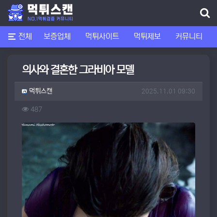
메뉴
전체
보증업체
먹튀사이트
먹튀제보
커뮤니티
의사와 결혼한 그라비아 모델
작성자 정보
작성
작성일
먹튀스캔
2025.11.01 09:30
컨텐츠 정보
조회
487
본문