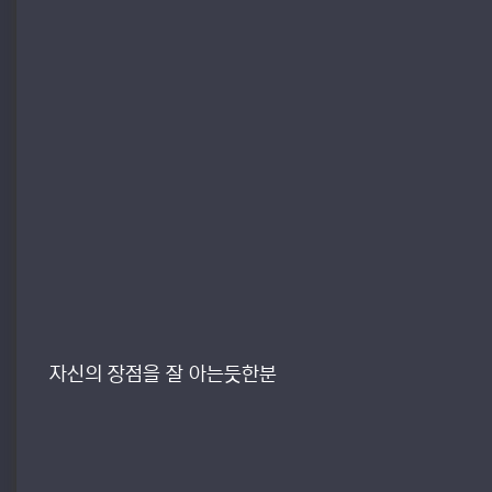
자신의 장점을 잘 아는듯한분