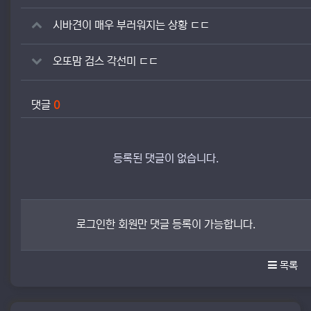
관련자료
시바견이 매우 부러워지는 상황 ㄷㄷ
오또맘 검스 각선미 ㄷㄷ
댓글
0
등록된 댓글이 없습니다.
로그인한 회원만 댓글 등록이 가능합니다.
목록