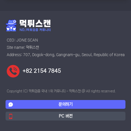
CEO: JONE SCAN
Site name: 먹튀스캔
Address: 707, Dogok-dong, Gangnam-gu, Seoul, Republic of Korea
+82 2154 7845
Copyright (C) 먹튀검증 국내 1위 커뮤니티 - 먹튀스캔 @ All rights reserved.
문의하기
PC
버전