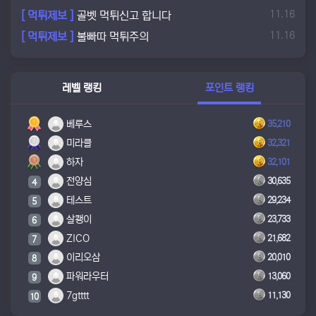
등록일
11.16
[ 먹튀제보 ]
골벳 먹튀신고 합니다
등록일
11.16
[ 먹튀제보 ]
불빠따 먹튀주의
레벨 랭킹
포인트 랭킹
베루스
35,210
미라클
32,321
하자
32,101
전양심
30,635
4
테스트
29,234
5
살쾡이
23,733
6
ZICO
21,682
7
이리오삼
20,010
8
파워라우터
13,060
9
7gtttt
11,130
10