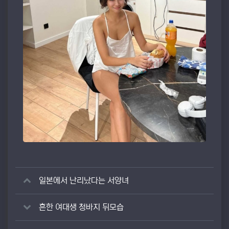
관련자료
일본에서 난리났다는 서양녀
흔한 여대생 청바지 뒤모습