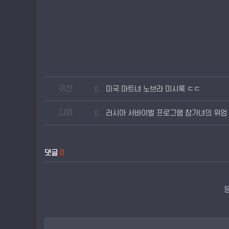
관련자료
이전
미국 마트녀 노브라 미시룩 ㄷㄷ
다음
러시아 서바이벌 프로그램 참가녀의 위엄
댓글
0