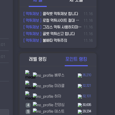
새 글
새 댓글
등록일
[ 먹튀제보 ]
클릭벳 먹튀제보 합니다
11.16
등록일
[ 먹튀제보 ]
로컬 먹튀사이트 절대 이용하면 안되는곳
11.16
등록일
[ 먹튀제보 ]
그리스 먹튀 사용하지마세요
11.16
등록일
[ 먹튀제보 ]
골벳 먹튀신고 합니다
11.16
등록일
[ 먹튀제보 ]
불빠따 먹튀주의
11.16
:01
:01
레벨 랭킹
포인트 랭킹
베루스
35,210
미라클
32,321
하자
32,101
전양심
30,635
4
테스트
29,234
5