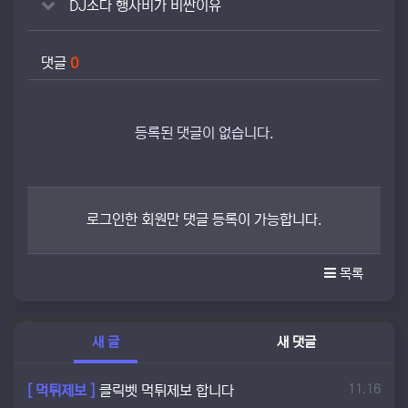
DJ소다 행사비가 비싼이유
댓글
0
등록된 댓글이 없습니다.
로그인한 회원만 댓글 등록이 가능합니다.
목록
새 글
새 댓글
등록일
11.16
[ 먹튀제보 ]
클릭벳 먹튀제보 합니다