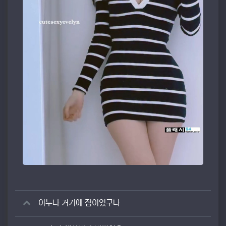
관련자료
이누나 거기에 점이있구나