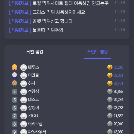
등록일
11.16
[ 먹튀제보 ]
로컬 먹튀사이트 절대 이용하면 안되는곳
등록일
11.16
[ 먹튀제보 ]
그리스 먹튀 사용하지마세요
등록일
11.16
[ 먹튀제보 ]
골벳 먹튀신고 합니다
등록일
11.16
[ 먹튀제보 ]
불빠따 먹튀주의
레벨 랭킹
포인트 랭킹
베루스
35,210
미라클
32,321
하자
32,101
전양심
30,635
4
테스트
29,234
5
살쾡이
23,733
6
ZICO
21,682
7
이리오삼
20,010
8
파워라우터
13,060
9