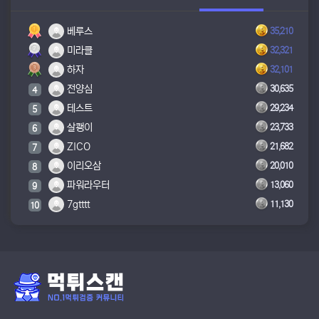
베루스
35,210
미라클
32,321
하자
32,101
전양심
30,635
4
테스트
29,234
5
살쾡이
23,733
6
ZICO
21,682
7
이리오삼
20,010
8
파워라우터
13,060
9
7gtttt
11,130
10