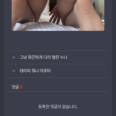
관련자료
그냥 화끈하게 다리 벌린 누나
테라피 뭐냐 아로마
댓글
0
등록된 댓글이 없습니다.