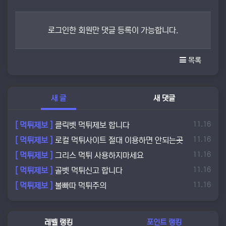
로그인한 회원만 댓글 등록이 가능합니다.
목록
새 글
새 댓글
등록일
11.16
[ 먹튀제보 ]
클릭벳 먹튀제보 합니다
등록일
11.16
[ 먹튀제보 ]
로컬 먹튀사이트 절대 이용하면 안되는곳
등록일
11.16
[ 먹튀제보 ]
그리스 먹튀 사용하지마세요
등록일
11.16
[ 먹튀제보 ]
골벳 먹튀신고 합니다
등록일
11.16
[ 먹튀제보 ]
불빠따 먹튀주의
레벨 랭킹
포인트 랭킹