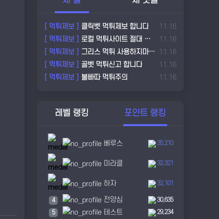
새 글
새 댓글
등록일
[ 먹튀제보 ]
클릭벳 먹튀제보 합니다
11.16
등록일
[ 먹튀제보 ]
로컬 먹튀사이트 절대 이용하면 안되는곳
11.16
등록일
[ 먹튀제보 ]
그리스 먹튀 사용하지마세요
11.16
등록일
[ 먹튀제보 ]
골벳 먹튀신고 합니다
11.16
등록일
[ 먹튀제보 ]
불빠따 먹튀주의
11.16
레벨 랭킹
포인트 랭킹
베루스
35,210
미라클
32,321
하자
32,101
전양심
30,635
4
테스트
29,234
5