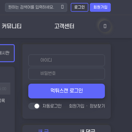
로그인
회원가입
커뮤니티
고객센터
사이드바
게시판
필수
아이디
필수
비밀번호
5:00
먹튀스캔 로그인
목록
자동로그인
회원가입
정보찾기
·