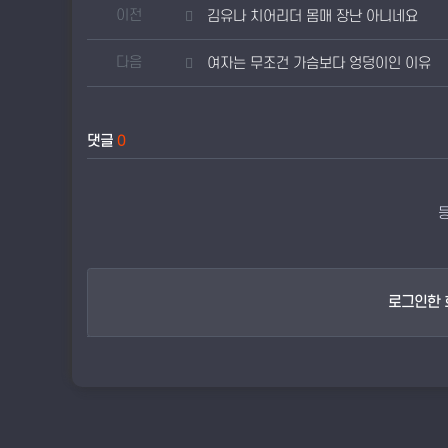
관련자료
이전
김유나 치어리더 몸매 장난 아니네요
다음
여자는 무조건 가슴보다 엉덩이인 이유
댓글
0
로그인한 