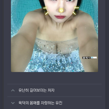
관련자료
유난히 길어보이는 처자
육덕의 몸매를 자랑하는 유진