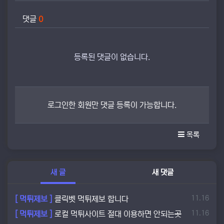
댓글
0
등록된 댓글이 없습니다.
로그인한 회원만 댓글 등록이 가능합니다.
목록
새 글
새 댓글
등록일
11.16
[ 먹튀제보 ]
클릭벳 먹튀제보 합니다
등록일
11.16
[ 먹튀제보 ]
로컬 먹튀사이트 절대 이용하면 안되는곳